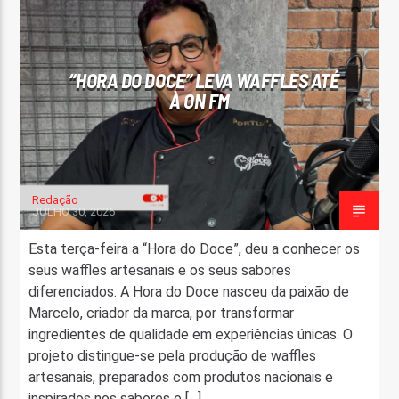
FAIXA ATUAL
TÍTULO
“HORA DO DOCE” LEVA WAFFLES ATÉ
ARTISTA
À ON FM
Redação
JULHO 30, 2026
ON FM
Esta terça-feira a “Hora do Doce”, deu a conhecer os
seus waffles artesanais e os seus sabores
diferenciados. A Hora do Doce nasceu da paixão de
Marcelo, criador da marca, por transformar
ingredientes de qualidade em experiências únicas. O
projeto distingue-se pela produção de waffles
artesanais, preparados com produtos nacionais e
inspirados nos sabores e […]