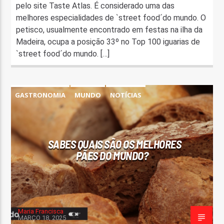
pelo site Taste Atlas. É considerado uma das
melhores especialidades de `street food´do mundo. O
petisco, usualmente encontrado em festas na ilha da
Madeira, ocupa a posição 33º no Top 100 iguarias de
`street food´do mundo. […]
GASTRONOMIA
MUNDO
NOTÍCIAS
SABES QUAIS SÃO OS MELHORES
PÃES DO MUNDO?
Maria Francisca
MARÇO 18, 2025