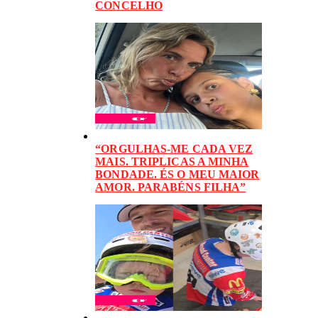
CONCELHO
“ORGULHAS-ME CADA VEZ
MAIS. TRIPLICAS A MINHA
BONDADE. ÉS O MEU MAIOR
AMOR. PARABÉNS FILHA”