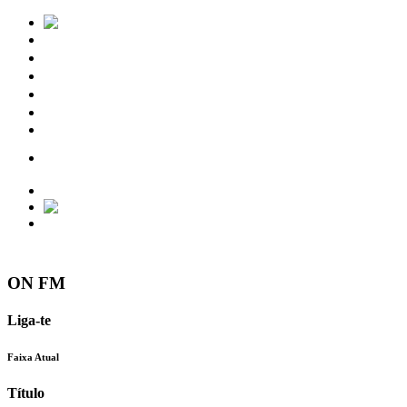
Notícias
Eventos
Vídeos
Torres Vedras
Contactos
ON FM
Liga-te
Faixa Atual
Título