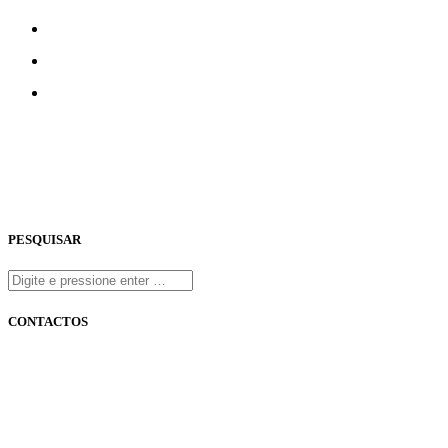
5
6
7
PESQUISAR
CONTACTOS
onfm.pt
261 322 318
geral@onfm.pt