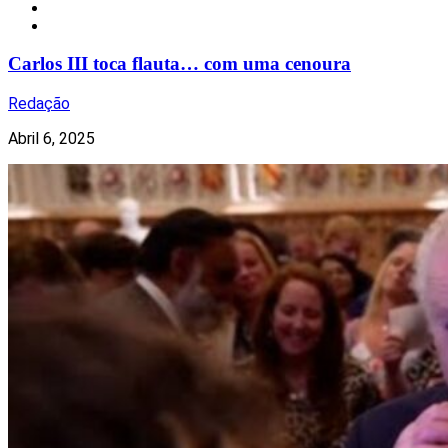
Notícias
Realeza
Carlos III toca flauta… com uma cenoura
Redação
Abril 6, 2025