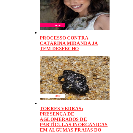
PROCESSO CONTRA
CATARINA MIRANDA JÁ
TEM DESFECHO
TORRES VEDRAS:
PRESENÇA DE
AGLOMERADOS DE
PARTÍCULAS INORGÂNICAS
EM ALGUMAS PRAIAS DO