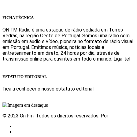
Rua Ana Maria Bastos, Bloco 1, Lojas 7 e 8 - Torres Vedras
FICHA TÉCNICA
ON FM Rádio é uma estação de rádio sediada em Torres
Vedras, na região Oeste de Portugal. Somos uma rádio com
emissão em áudio e vídeo, pioneira no formato de rádio visual
em Portugal. Emitimos música, notícias locais e
entretenimento em direto, 24 horas por dia, através de
transmissão online para ouvintes em todo o mundo. Liga-te!
Sabe mais
ESTATUTO EDITORIAL
Fica a conhecer o nosso estatuto editorial
Sabe mais
© 2023 On Fm, Todos os direitos reservados. Por
Slingshot
Notícias
Eventos