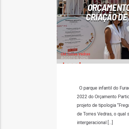
ORÇAMENTO 
CRIAÇÃO DE
CM Torres Vedras
AGOSTO 6, 2026
O parque infantil do Furad
2022 do Orçamento Partici
projeto de tipologia “Fre
de Torres Vedras, o qual 
intergeracional […]