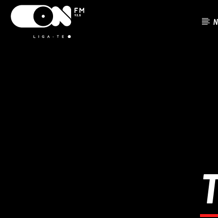
N
FAIXA ATU
ON FM
TÍTUL
LIGA-TE
ARTISTA