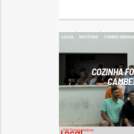
LOCAL
NOTÍCIAS
TORRES VEDRA
COZINHA FO
CAMBE
CM Torres Vedras
AGOSTO 6, 2026