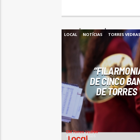
LOCAL
NOTÍCIAS
TORRES VEDRA
“FILARMONI
DE CINCO BA
DE TORRES 
CM Torres Vedras
AGOSTO 7, 2026