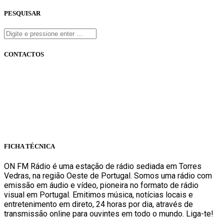
PESQUISAR
CONTACTOS
onfm.pt
261 322 318
geral@onfm.pt
Rua Ana Maria Bastos, Bloco 1, Lojas 7 e 8 - Torres Vedras
FICHA TÉCNICA
ON FM Rádio é uma estação de rádio sediada em Torres
Vedras, na região Oeste de Portugal. Somos uma rádio com
emissão em áudio e vídeo, pioneira no formato de rádio
visual em Portugal. Emitimos música, notícias locais e
entretenimento em direto, 24 horas por dia, através de
transmissão online para ouvintes em todo o mundo. Liga-te!
Sabe mais