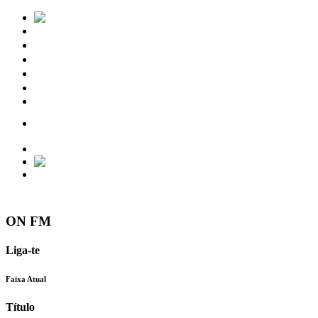
Notícias
Eventos
Vídeos
Torres Vedras
Contactos
ON FM
Liga-te
Faixa Atual
Título