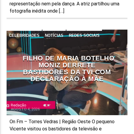
representação nem pela dança. A atriz partilhou uma
fotografia inédita onde […]
CELEBRIDADES
NOTÍCIAS
REDES SOCIAIS
FILHO DE MARIA BOTELHO
MONIZ DERRETE
BASTIDORES DA TVI COM
DECLARAÇÃO À MÃE
Redação
AGOSTO 4, 2026
On Fm – Torres Vedras | Região Oeste O pequeno
Vicente visitou os bastidores da televisão e