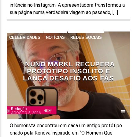
infância no Instagram. A apresentadora transformou a
sua página numa verdadeira viagem ao passado, […]
CELEBRIDADES
NOTÍCIAS
REDES SOCIAIS
NUNO MARKL RECUPERA
PROTÓTIPO INSÓLITO E
LANÇA DESAFIO AOS FÃS
Redação
AGOSTO 5, 2026
O humorista encontrou em casa um antigo protótipo
criado pela Renova inspirado em “O Homem Que