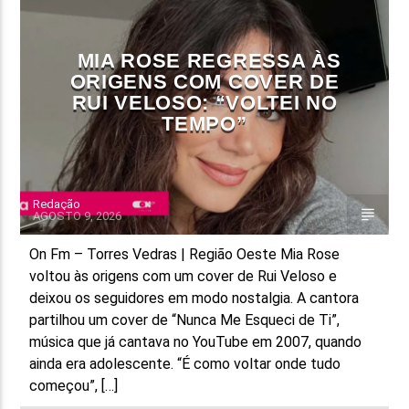
FAIXA ATUAL
MIA ROSE REGRESSA ÀS
TÍTULO
ORIGENS COM COVER DE
ARTISTA
RUI VELOSO: “VOLTEI NO
TEMPO”
Redação
AGOSTO 9, 2026
ON FM
On Fm – Torres Vedras | Região Oeste Mia Rose
voltou às origens com um cover de Rui Veloso e
deixou os seguidores em modo nostalgia. A cantora
partilhou um cover de “Nunca Me Esqueci de Ti”,
música que já cantava no YouTube em 2007, quando
ainda era adolescente. “É como voltar onde tudo
começou”, […]