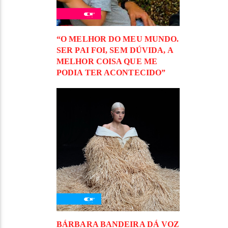
“O MELHOR DO MEU MUNDO.
SER PAI FOI, SEM DÚVIDA, A
MELHOR COISA QUE ME
PODIA TER ACONTECIDO”
BÁRBARA BANDEIRA DÁ VOZ