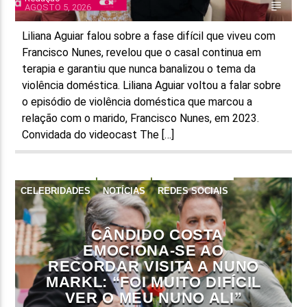
AGOSTO 5, 2026
Liliana Aguiar falou sobre a fase difícil que viveu com
Francisco Nunes, revelou que o casal continua em
terapia e garantiu que nunca banalizou o tema da
violência doméstica. Liliana Aguiar voltou a falar sobre
o episódio de violência doméstica que marcou a
relação com o marido, Francisco Nunes, em 2023.
Convidada do videocast The […]
CELEBRIDADES
NOTÍCIAS
REDES SOCIAIS
CÂNDIDO COSTA
EMOCIONA-SE AO
RECORDAR VISITA A NUNO
MARKL: “FOI MUITO DIFÍCIL
VER O MEU NUNO ALI”