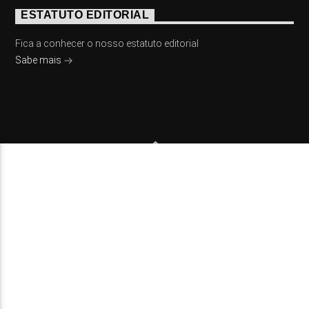
ESTATUTO EDITORIAL
Fica a conhecer o nosso estatuto editorial
Sabe mais
© 2023 On Fm, Todos os direitos reservados. Por
Slingshot
NOTÍCIAS
EVENTOS
VÍDEOS
CONTACTOS