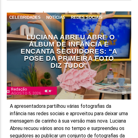
CELEBRIDADES
NOTÍCIAS
REDES SOCIAIS
LUCIANA ABREU ABRE O
ÁLBUM DE INFÂNCIA E
ENCANTA SEGUIDORES: “A
POSE DA PRIMEIRA FOTO
DIZ TUDO”
Redação
AGOSTO 5, 2026
A apresentadora partilhou várias fotografias da
infância nas redes sociais e aproveitou para deixar uma
mensagem de carinho à sua versão mais nova. Luciana
Abreu recuou vários anos no tempo e surpreendeu os
seguidores ao publicar um conjunto de fotografias da