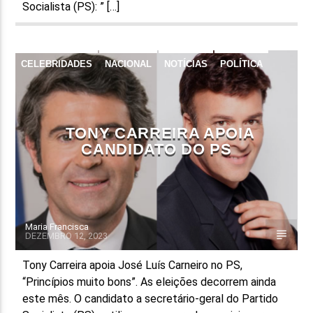
Socialista (PS): ” […]
CELEBRIDADES
NACIONAL
NOTÍCIAS
POLÍTICA
TONY CARREIRA APOIA
CANDIDATO DO PS
Maria Francisca
DEZEMBRO 12, 2023
Tony Carreira apoia José Luís Carneiro no PS,
“Princípios muito bons”. As eleições decorrem ainda
este mês. O candidato a secretário-geral do Partido