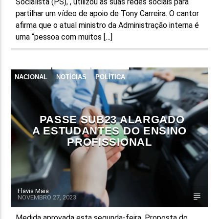
Socialista (PS), , utilizou as suas redes sociais para
partilhar um vídeo de apoio de Tony Carreira. O cantor
afirma que o atual ministro da Administração interna é
uma “pessoa com muitos […]
NACIONAL
NOTÍCIAS
POLÍTICA
PASSE SUB23 ALARGADO
A ESTUDANTES DO ENSINO
PROFISSIONAL
Flavia Maia
NOVEMBRO 27, 2023
Medida aprovada esta segunda-feira. Proposta do