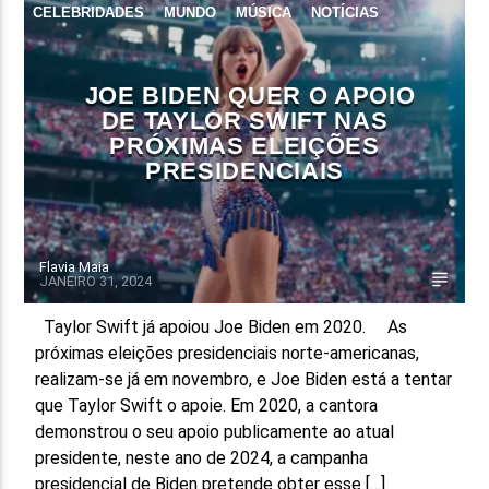
CELEBRIDADES
MUNDO
MÚSICA
NOTÍCIAS
FAIXA ATUAL
POLÍTICA
REDES SOCIAIS
TÍTULO
JOE BIDEN QUER O APOIO
ARTISTA
DE TAYLOR SWIFT NAS
PRÓXIMAS ELEIÇÕES
PRESIDENCIAIS
Flavia Maia
ON FM
JANEIRO 31, 2024
Taylor Swift já apoiou Joe Biden em 2020. As
próximas eleições presidenciais norte-americanas,
realizam-se já em novembro, e Joe Biden está a tentar
que Taylor Swift o apoie. Em 2020, a cantora
demonstrou o seu apoio publicamente ao atual
presidente, neste ano de 2024, a campanha
presidencial de Biden pretende obter esse […]