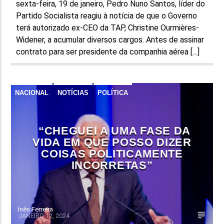
sexta-feira, 19 de janeiro, Pedro Nuno Santos, líder do
Partido Socialista reagiu à notícia de que o Governo
terá autorizado ex-CEO da TAP, Christine Ourmières-
Widener, a acumular diversos cargos. Antes de assinar
contrato para ser presidente da companhia aérea […]
NACIONAL
NOTÍCIAS
POLÍTICA
“CHEGUEI A UMA FASE DA
VIDA EM QUE POSSO DIZER
COISAS POLITICAMENTE
INCORRETAS”
Inês Ferreira
JANEIRO 12, 2024