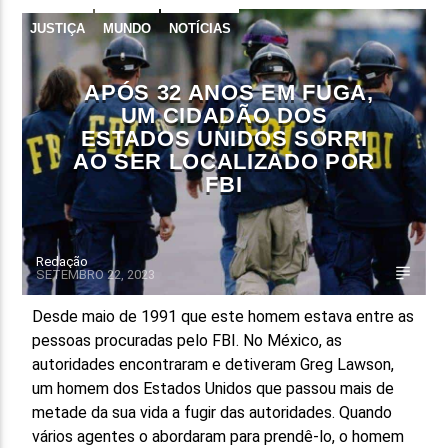
JUSTIÇA
MUNDO
NOTÍCIAS
APÓS 32 ANOS EM FUGA,
UM CIDADÃO DOS
ESTADOS UNIDOS SORRI
AO SER LOCALIZADO POR
FBI
Redação
SETEMBRO 22, 2023
Desde maio de 1991 que este homem estava entre as
pessoas procuradas pelo FBI. No México, as
autoridades encontraram e detiveram Greg Lawson,
um homem dos Estados Unidos que passou mais de
metade da sua vida a fugir das autoridades. Quando
vários agentes o abordaram para prendê-lo, o homem