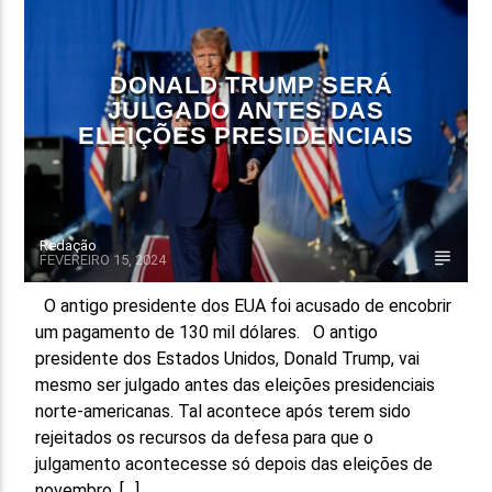
FAIXA ATUAL
TÍTULO
DONALD TRUMP SERÁ
ARTISTA
JULGADO ANTES DAS
ELEIÇÕES PRESIDENCIAIS
Redação
FEVEREIRO 15, 2024
ON FM
O antigo presidente dos EUA foi acusado de encobrir
um pagamento de 130 mil dólares. O antigo
presidente dos Estados Unidos, Donald Trump, vai
mesmo ser julgado antes das eleições presidenciais
norte-americanas. Tal acontece após terem sido
rejeitados os recursos da defesa para que o
julgamento acontecesse só depois das eleições de
novembro. […]