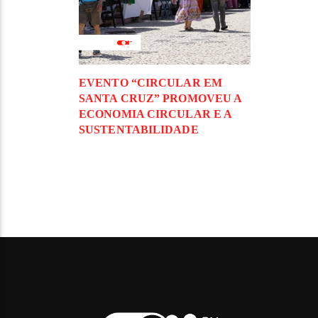
EVENTO “CIRCULAR EM
SANTA CRUZ” PROMOVEU A
ECONOMIA CIRCULAR E A
SUSTENTABILIDADE