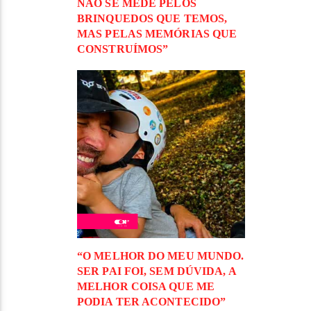
NÃO SE MEDE PELOS
BRINQUEDOS QUE TEMOS,
MAS PELAS MEMÓRIAS QUE
CONSTRUÍMOS”
“O MELHOR DO MEU MUNDO.
SER PAI FOI, SEM DÚVIDA, A
MELHOR COISA QUE ME
PODIA TER ACONTECIDO”