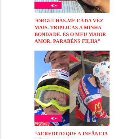
“ORGULHAS-ME CADA VEZ
MAIS. TRIPLICAS A MINHA
BONDADE. ÉS O MEU MAIOR
AMOR. PARABÉNS FILHA”
“ACREDITO QUE A INFÂNCIA