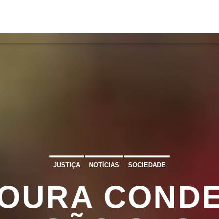
S
VÍDEOS
TORRES VEDRAS
CONT
ATUAL
ULO
TA
JUSTIÇA
NOTÍCIAS
SOCIEDADE
OURA COND