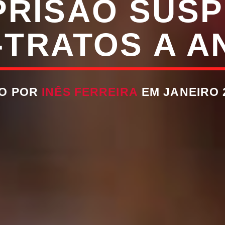
PRISÃO SUS
TRATOS A A
TO POR
INÊS FERREIRA
EM JANEIRO 2