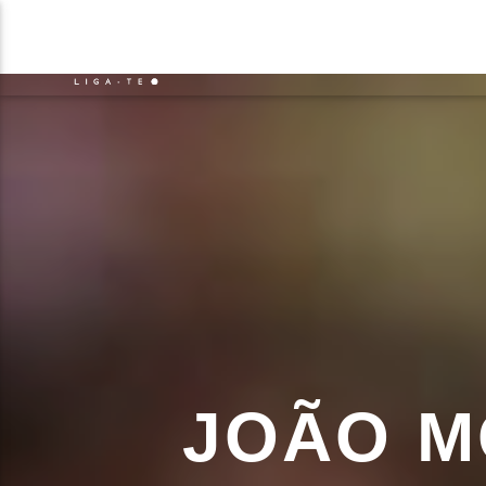
NOTÍCIAS
EVENTO
FAIXA 
ON FM
TÍT
LIGA-TE
ARTIS
JOÃO M