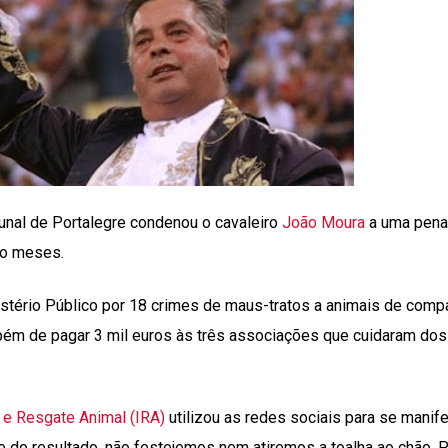
ibunal de Portalegre condenou o cavaleiro
João Moura
a uma pena
to meses.
stério Público por 18 crimes de maus-tratos a animais de compa
ém de pagar 3 mil euros às três associações que cuidaram dos
 e Resgate Animal (IRA)
utilizou as redes sociais para se manife
 do resultado, não festejemos nem atiremos a toalha ao chão. 