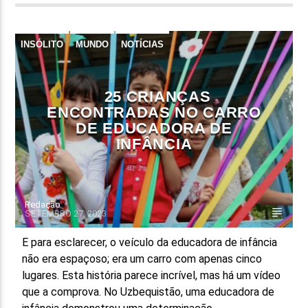
INSÓLITO
MUNDO
NOTÍCIAS
25 CRIANÇAS
ENCONTRADAS NO CARRO
DE EDUCADORA DE
INFÂNCIA
Redação
SETEMBRO 27, 2023
E para esclarecer, o veículo da educadora de infância
não era espaçoso; era um carro com apenas cinco
lugares. Esta história parece incrível, mas há um vídeo
que a comprova. No Uzbequistão, uma educadora de