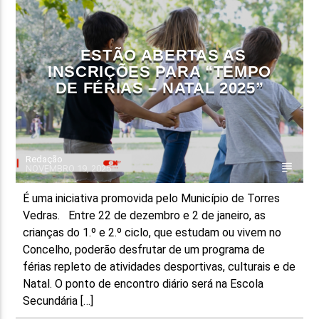
FAIXA ATUAL
TÍTULO
ESTÃO ABERTAS AS
ARTISTA
INSCRIÇÕES PARA “TEMPO
DE FÉRIAS – NATAL 2025”
Redação
NOVEMBRO 19, 2025
ON FM
É uma iniciativa promovida pelo Município de Torres
Vedras. Entre 22 de dezembro e 2 de janeiro, as
crianças do 1.º e 2.º ciclo, que estudam ou vivem no
Concelho, poderão desfrutar de um programa de
férias repleto de atividades desportivas, culturais e de
Natal. O ponto de encontro diário será na Escola
Secundária […]