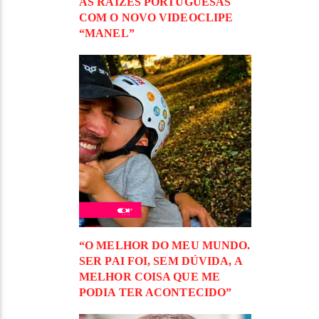
ÀS RAÍZES PORTUGUESAS
COM O NOVO VIDEOCLIPE
“MANEL”
“O MELHOR DO MEU MUNDO.
SER PAI FOI, SEM DÚVIDA, A
MELHOR COISA QUE ME
PODIA TER ACONTECIDO”