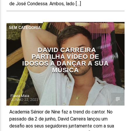
de José Condessa. Ambos, lado […]
SEM CATEGORIA
DAVID CARREIRA
PARTILHA VÍDEO DE
IDOSOS A DANÇAR A SUA
MÚSICA
Flavia Maia
JUNHO 22, 2023
Academia Sénior de Nine faz a trend do cantor. No
passado dia 2 de junho, David Carreira lançou um
desafio aos seus seguidores juntamente com a sua