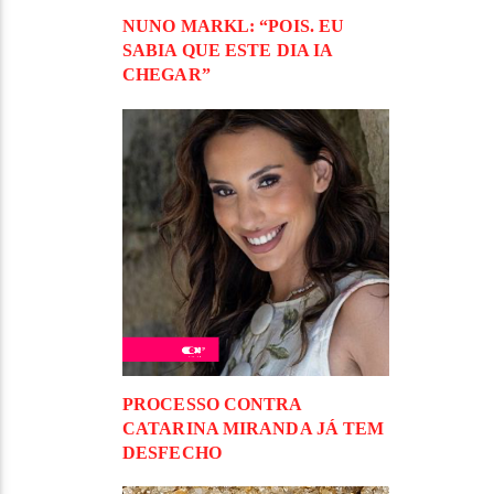
NUNO MARKL: “POIS. EU
SABIA QUE ESTE DIA IA
CHEGAR”
PROCESSO CONTRA
CATARINA MIRANDA JÁ TEM
DESFECHO