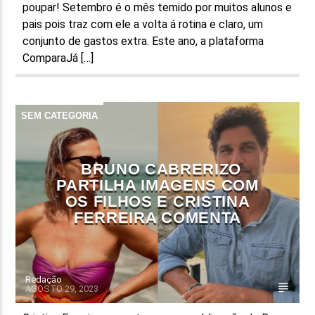
poupar! Setembro é o mês temido por muitos alunos e
pais pois traz com ele a volta á rotina e claro, um
conjunto de gastos extra. Este ano, a plataforma
ComparaJá […]
SEM CATEGORIA
BRUNO CABRERIZO
PARTILHA IMAGENS COM
OS FILHOS E CRISTINA
FERREIRA COMENTA
Redação
AGOSTO 29, 2023