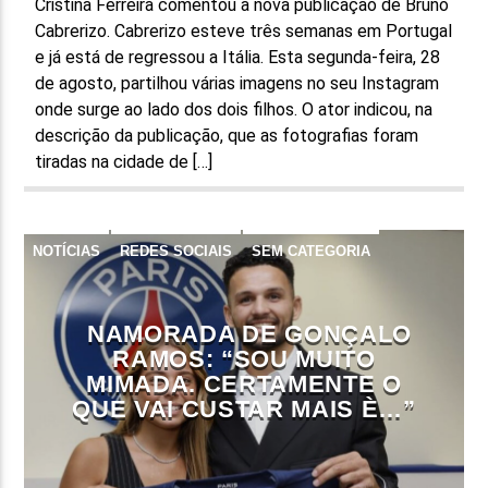
Cristina Ferreira comentou a nova publicação de Bruno
Cabrerizo. Cabrerizo esteve três semanas em Portugal
e já está de regressou a Itália. Esta segunda-feira, 28
de agosto, partilhou várias imagens no seu Instagram
onde surge ao lado dos dois filhos. O ator indicou, na
descrição da publicação, que as fotografias foram
tiradas na cidade de […]
NOTÍCIAS
REDES SOCIAIS
SEM CATEGORIA
NAMORADA DE GONÇALO
RAMOS: “SOU MUITO
MIMADA. CERTAMENTE O
QUE VAI CUSTAR MAIS È…”