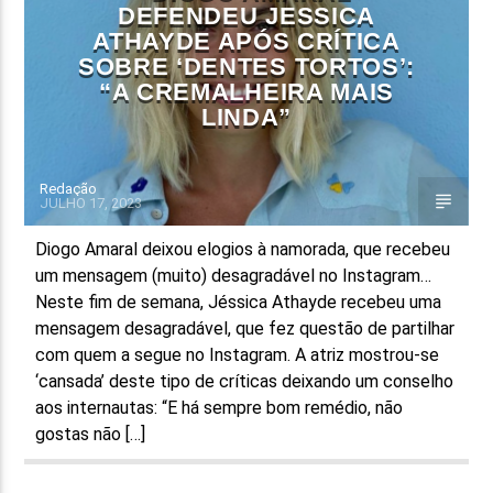
DEFENDEU JESSICA
ATHAYDE APÓS CRÍTICA
SOBRE ‘DENTES TORTOS’:
“A CREMALHEIRA MAIS
LINDA”
Redação
JULHO 17, 2023
Diogo Amaral deixou elogios à namorada, que recebeu
um mensagem (muito) desagradável no Instagram…
Neste fim de semana, Jéssica Athayde recebeu uma
mensagem desagradável, que fez questão de partilhar
com quem a segue no Instagram. A atriz mostrou-se
‘cansada’ deste tipo de críticas deixando um conselho
aos internautas: “E há sempre bom remédio, não
gostas não […]