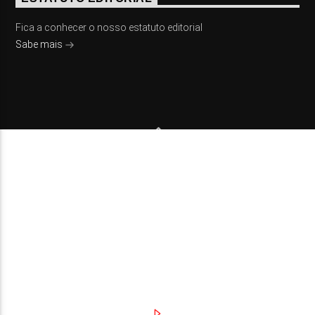
Fica a conhecer o nosso estatuto editorial
Sabe mais
© 2023 On Fm, Todos os direitos reservados. Por
Slingshot
NOTÍCIAS
EVENTOS
VÍDEOS
CONTACTOS