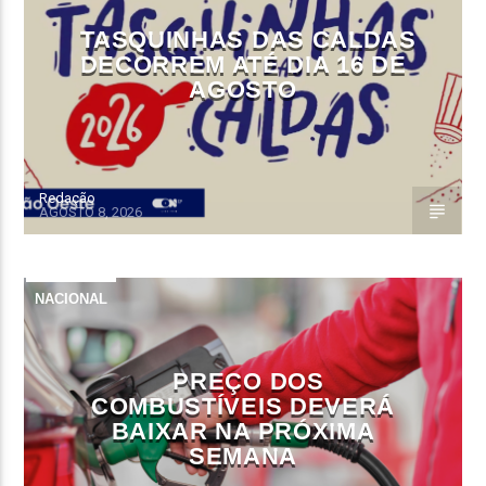
TASQUINHAS DAS CALDAS
DECORREM ATÉ DIA 16 DE
AGOSTO
Redação
AGOSTO 8, 2026
NACIONAL
PREÇO DOS
COMBUSTÍVEIS DEVERÁ
BAIXAR NA PRÓXIMA
SEMANA