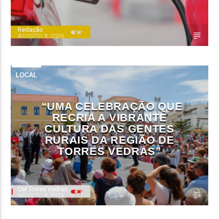
Redação
AGOSTO 8, 2026
LOCAL
“UMA CELEBRAÇÃO QUE
RECRIA A VIBRANTE
CULTURA DAS GENTES
RURAIS DA REGIÃO DE
TORRES VEDRAS”
CM Torres Vedras
AGOSTO 8, 2026