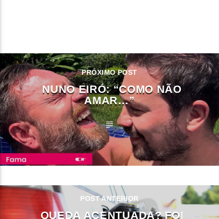
CONTINUE LENDO
PRÓXIMO POST
NUNO EIRÓ: “COMO NÃO
AMAR…”
POST ANTERIOR
QUEDA ACENTUADA? FOI