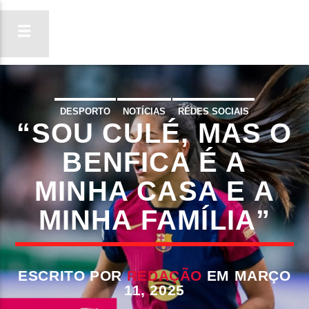
DESPORTO
NOTÍCIAS
REDES SOCIAIS
“SOU CULÉ, MAS O
ON FM
LIGA-TE
BENFICA É A
MINHA CASA E A
MINHA FAMÍLIA”
ESCRITO POR
REDAÇÃO
EM MARÇO
11, 2025