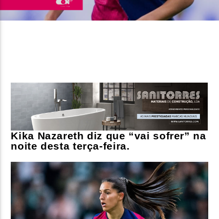
FAIXA ATUAL
TÍTULO
ARTISTA
ON FM
K
ika Nazareth diz que “vai sofrer” na
noite desta terça-feira.