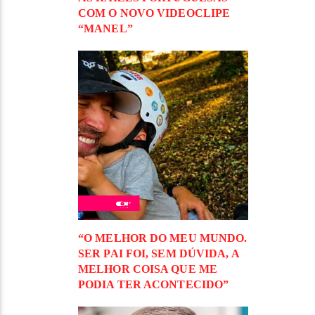
COM O NOVO VIDEOCLIPE
“MANEL”
“O MELHOR DO MEU MUNDO.
SER PAI FOI, SEM DÚVIDA, A
MELHOR COISA QUE ME
PODIA TER ACONTECIDO”