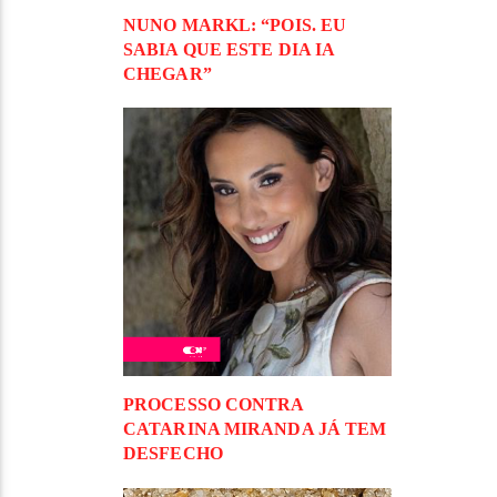
NUNO MARKL: “POIS. EU
SABIA QUE ESTE DIA IA
CHEGAR”
PROCESSO CONTRA
CATARINA MIRANDA JÁ TEM
DESFECHO