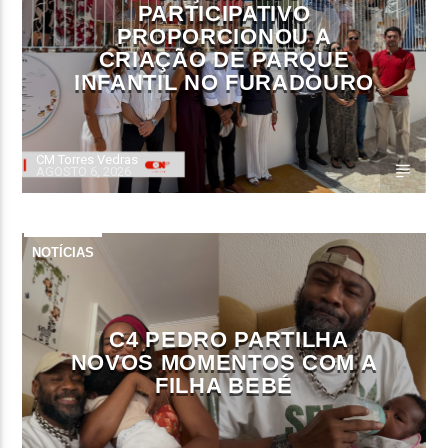
PARTICIPATIVO
PROPORCIONOU A
CRIAÇÃO DE PARQUE
INFANTIL NO FURADOURO
CM Torres Vedras
AGOSTO 6, 2026
NOTÍCIAS
C4 PEDRO PARTILHA
NOVOS MOMENTOS COM A
FILHA BEBÉ