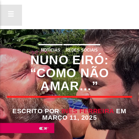
NOTÍCIAS
REDES SOCIAIS
NUNO EIRÓ:
ON FM
LIGA-TE
“COMO NÃO
AMAR…”
ESCRITO POR
INÊS FERREIRA
EM
MARÇO 11, 2025