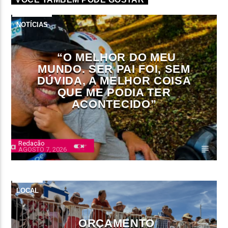
NOTÍCIAS
“O MELHOR DO MEU
MUNDO. SER PAI FOI, SEM
DÚVIDA, A MELHOR COISA
QUE ME PODIA TER
ACONTECIDO”
Redação
AGOSTO 7, 2026
LOCAL
ORÇAMENTO