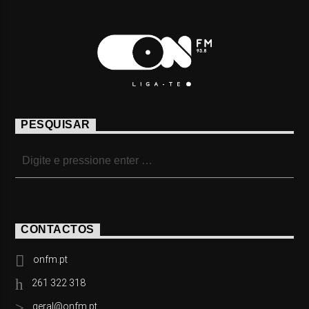
PESQUISAR
CONTACTOS
onfm.pt
261 322 318
geral@onfm.pt