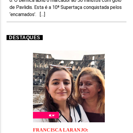
0. O Benfica abriu o marcador ao 50 minutos com golo
de Pavlidis. Esta é a 10ª Supertaça conquistada pelos
‘encarnados’. […]
DESTAQUES
FRANCISCA LARANJO: