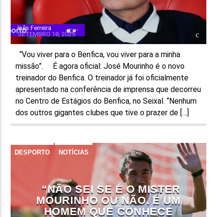
Inês Ferreira
SETEMBRO 18, 2025
“Vou viver para o Benfica, vou viver para a minha
missão”. É agora oficial: José Mourinho é o novo
treinador do Benfica. O treinador já foi oficialmente
apresentado na conferência de imprensa que decorreu
no Centro de Estágios do Benfica, no Seixal. “Nenhum
dos outros gigantes clubes que tive o prazer de […]
DESPORTO
NOTÍCIAS
“NÃO SEI SE É O MISTER
MOURINHO OU NÃO. É UM
HOMEM QUE CONHECE