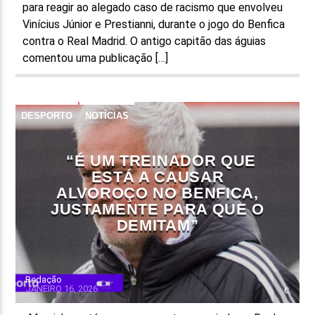
para reagir ao alegado caso de racismo que envolveu
Vinícius Júnior e Prestianni, durante o jogo do Benfica
contra o Real Madrid. O antigo capitão das águias
comentou uma publicação […]
DESPORTO
NOTÍCIAS
“É UM TREINADOR QUE
ESTÁ A CAUSAR
ALVOROÇO NO BENFICA,
JUSTAMENTE PARA QUE O
DEMITAM”
Redação
JANEIRO 16, 2026