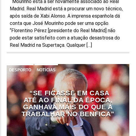
Mourinho está a ser novamente associado ao Real
Madrid. Real Madrid está a procurar um novo técnico,
após saída de Xabi Alonso. A imprensa espanhola dá
conta que José Mourinho pode ser uma opção.
“Florentino Pérez [presidente do Real Madrid] não
pode estar satisfeito com a atuação desastrosa do
Real Madrid na Supertaça. Qualquer […]
DESPORTO
NOTÍCIAS
“SE FICASSE EM CASA
ATÉ AO FINAL DA ÉPOCA,
GANHAVA MAIS DO QUE A
TRABALHAR NO BENFICA”