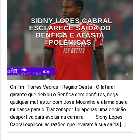
FAIXA ATUAL
SIDNY LOPES CABRAL
TÍTULO
ESCLARECE SAÍDA DO
ARTISTA
BENFICA E AFASTA
POLÉMICAS
Redação
JUNHO 22, 2026
ON FM
On Fm- Torres Vedras | Região Oeste O lateral
garante que deixou o Benfica sem conflitos, nega
qualquer mal-estar com José Mourinho e afirma que a
mudança para o Trabzonspor foi apenas uma decisão
desportiva para evoluir na carreira. Sidny Lopes
Cabral explicou as razões que levaram à sua saída […]