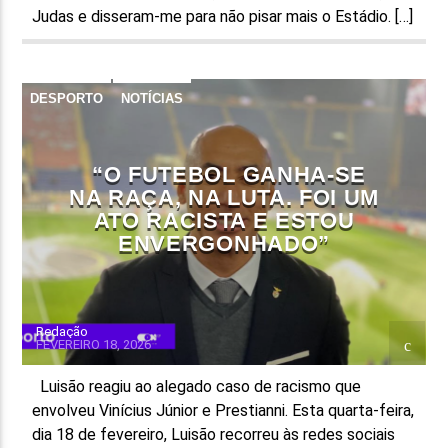
Judas e disseram-me para não pisar mais o Estádio. […]
DESPORTO
NOTÍCIAS
“O FUTEBOL GANHA-SE
NA RAÇA, NA LUTA. FOI UM
ATO RACISTA E ESTOU
ENVERGONHADO”
Redação
FEVEREIRO 18, 2026
Luisão reagiu ao alegado caso de racismo que
envolveu Vinícius Júnior e Prestianni. Esta quarta-feira,
dia 18 de fevereiro, Luisão recorreu às redes sociais