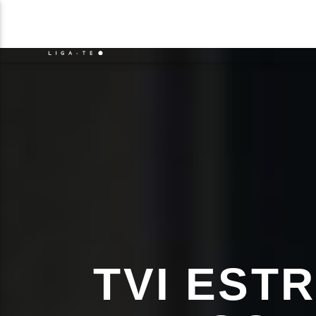
NOTÍCIAS
EVENTO
FAIXA 
ON FM
TÍT
LIGA-TE
ARTIS
TVI EST