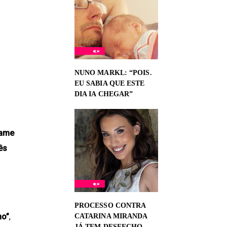
NUNO MARKL: “POIS.
EU SABIA QUE ESTE
DIA IA CHEGAR”
ame
ês
PROCESSO CONTRA
no”
,
CATARINA MIRANDA
JÁ TEM DESFECHO