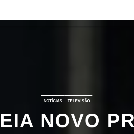
S
VÍDEOS
TORRES VEDRAS
CONT
ATUAL
ULO
TA
NOTÍCIAS
TELEVISÃO
REIA NOVO 