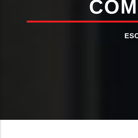
COM
ES