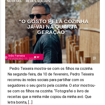
NOTÍCIAS
REDES SOCIAIS
“O GOSTO PELA COZINHA
JÁ VAI NA QUARTA
GERAÇÃO”
Inês Ferreira
FEVEREIRO 11, 2025
Pedro Teixeira mostra-se com os filhos na cozinha.
Na segunda-feira, dia 10 de fevereiro, Pedro Teixeira
recorreu às redes sociais para partilhar com os
seguidores o seu gosto pela cozinha. O ator mostrou-
se com os filhos na cozinha. “Fotografei o livro de
receitas que a minha mãe copiou da minha avó. Que
letra bonita, […]