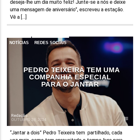
deseja-lhe um dia muito feliz! Junte-se a nós e deixe
uma mensagem de aniversário”, escreveu a estação.
Vê a […]
NOTÍCIAS
REDES SOCIAIS
PEDRO TEIXEIRA TEM UMA
COMPANHIA ESPECIAL
PARA O JANTAR
Redação
OUTUBRO 28, 2024
“Jantar a dois” Pedro Teixeira tem partilhado, cada