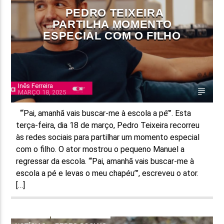
PEDRO TEIXEIRA
PARTILHA MOMENTO
ESPECIAL COM O FILHO
Inês Ferreira
MARÇO 18, 2025
“‘Pai, amanhã vais buscar-me à escola a pé’”. Esta
terça-feira, dia 18 de março, Pedro Teixeira recorreu
às redes sociais para partilhar um momento especial
com o filho. O ator mostrou o pequeno Manuel a
regressar da escola. “‘Pai, amanhã vais buscar-me à
escola a pé e levas o meu chapéu’”, escreveu o ator.
[…]