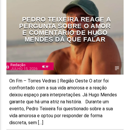
FAIXA ATUAL
PEDRO TEIXEIRA REAGE A
TÍTULO
PERGUNTA SOBRE O AMOR
ARTISTA
E COMENTÁRIO DE HUGO
MENDES DÁ QUE FALAR
Redação
JULHO 15, 2026
ON FM
On Fm – Torres Vedras | Região Oeste O ator foi
confrontado com a sua vida amorosa e a reação
deixou espaço para interpretações. Já Hugo Mendes
garante que há uma atriz na história. Durante um
evento, Pedro Teixeira foi questionado sobre a sua
vida amorosa e optou por responder de forma
discreta, sem […]