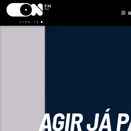
N
FAIXA ATU
ON FM
TÍTUL
LIGA-TE
ARTISTA
AGIR JÁ P