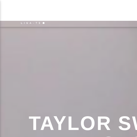
NOTÍCIAS
EVENTO
FAIXA 
ON FM
TÍT
LIGA-TE
ARTIS
TAYLOR S