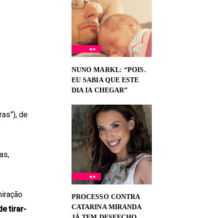
NUNO MARKL: “POIS.
EU SABIA QUE ESTE
DIA IA CHEGAR”
ras”), de
as,
miração
PROCESSO CONTRA
CATARINA MIRANDA
e tirar-
JÁ TEM DESFECHO