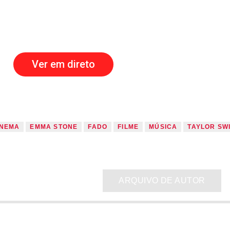
Ver em direto
INEMA
EMMA STONE
FADO
FILME
MÚSICA
TAYLOR SW
ARQUIVO DE AUTOR