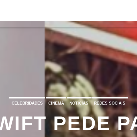
S
VÍDEOS
TORRES VEDRAS
CONT
ATUAL
ULO
TA
CELEBRIDADES
CINEMA
NOTÍCIAS
REDES SOCIAIS
WIFT PEDE P