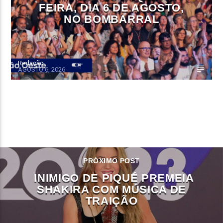
FEIRA, DIA 6 DE AGOSTO,
NO BOMBARRAL
Redação
AGOSTO 6, 2026
CONTINUE LENDO
PRÓXIMO POST
INIMIGO DE PIQUÉ PREMEIA
SHAKIRA COM MÚSICA DE
TRAIÇÃO