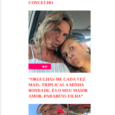
CONCELHO
“ORGULHAS-ME CADA VEZ
MAIS. TRIPLICAS A MINHA
BONDADE. ÉS O MEU MAIOR
AMOR. PARABÉNS FILHA”