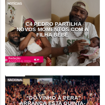
NOTÍCIAS
C4 PEDRO PARTILHA
NOVOS MOMENTOS COM A
FILHA BEBÉ
Redação
AGOSTO 6, 2026
NACIONAL
“DO VINHO À PERA”
ARRANCA ESTA QUINTA-