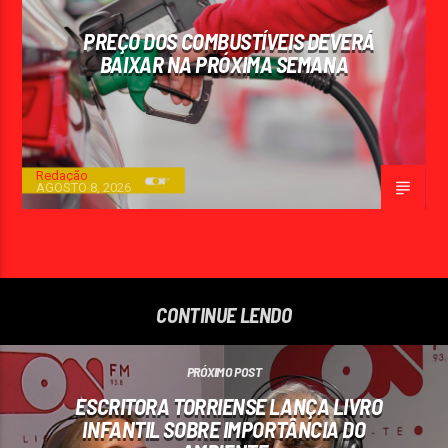
PREÇO DOS COMBUSTÍVEIS DEVERÁ
BAIXAR NA PRÓXIMA SEMANA
Redação
AGOSTO 8, 2026
CONTINUE LENDO
PRÓXIMO POST
ESCRITORA TORRIENSE LANÇA LIVRO
INFANTIL SOBRE IMPORTÂNCIA DO