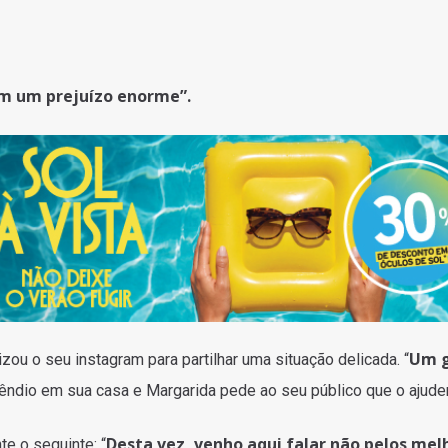
om um prejuízo enorme”.
Um 
lizou o seu instagram para partilhar uma situação delicada. “
cêndio em sua casa e Margarida pede ao seu público que o ajude
Desta vez, venho aqui falar não pelos mel
te o seguinte: “