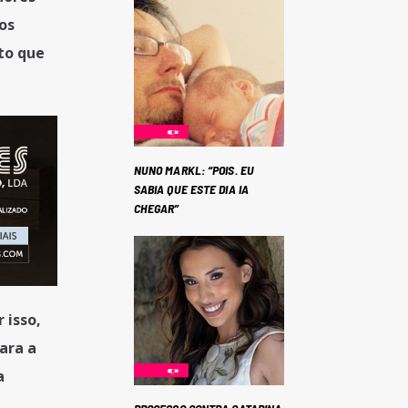
os
to que
NUNO MARKL: “POIS. EU
SABIA QUE ESTE DIA IA
CHEGAR”
 isso,
ara a
a