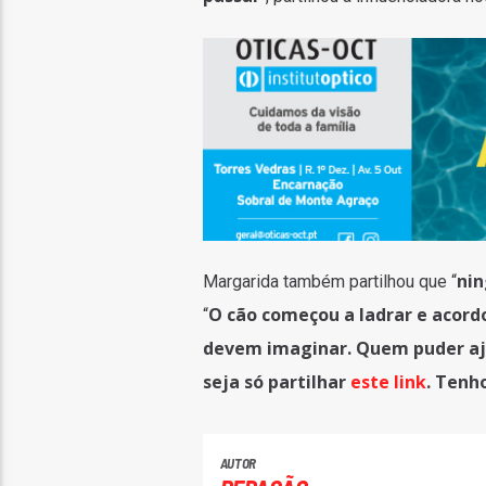
ni
Margarida também partilhou que “
O cão começou a ladrar e acord
“
devem imaginar. Quem puder aju
seja só partilhar
este link
. Tenh
AUTOR