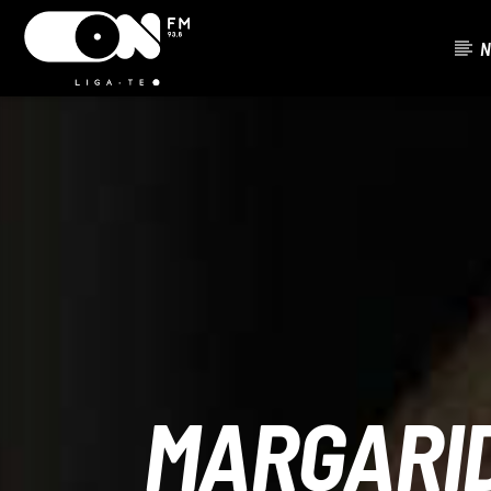
N
FAIXA ATU
ON FM
TÍTUL
LIGA-TE
ARTISTA
MARGARID