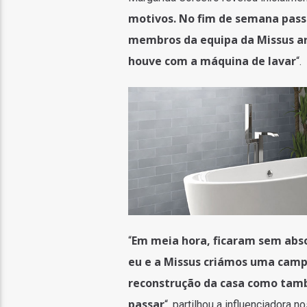
motivos. No fim de semana pas
membros da equipa da Missus ard
houve com a máquina de lavar
“.
Em meia hora, ficaram sem abso
“
eu e a Missus criámos uma camp
reconstrução da casa como tam
passar
“, partilhou a influenciadora n