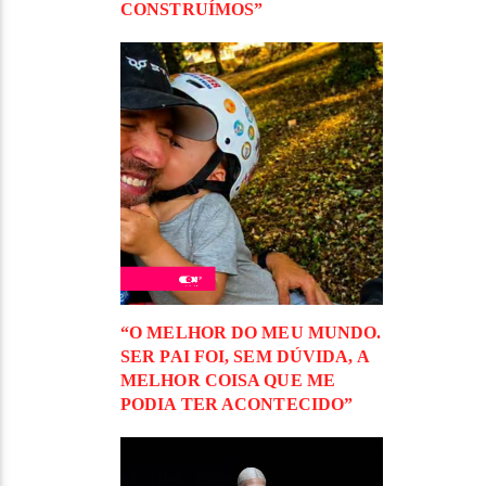
CONSTRUÍMOS”
“O MELHOR DO MEU MUNDO.
SER PAI FOI, SEM DÚVIDA, A
MELHOR COISA QUE ME
PODIA TER ACONTECIDO”