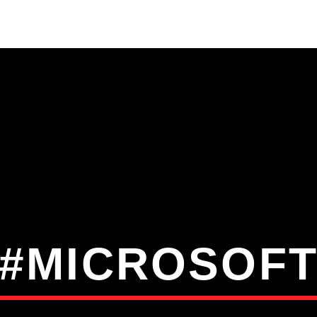
S
VÍDEOS
TORRES VEDRAS
CONT
ATUAL
ULO
TA
#MICROSOF