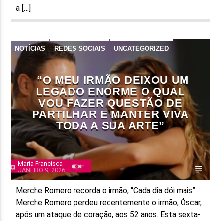
a […]
NOTÍCIAS
REDES SOCIAIS
UNCATEGORIZED
“O MEU IRMÃO DEIXOU UM
LEGADO ENORME O QUAL
VOU FAZER QUESTÃO DE
PARTILHAR E MANTER VIVA
TODA A SUA ARTE”
Maria Francisca
JANEIRO 9, 2026
Merche Romero recorda o irmão, “Cada dia dói mais”.
Merche Romero perdeu recentemente o irmão, Óscar,
após um ataque de coração, aos 52 anos. Esta sexta-