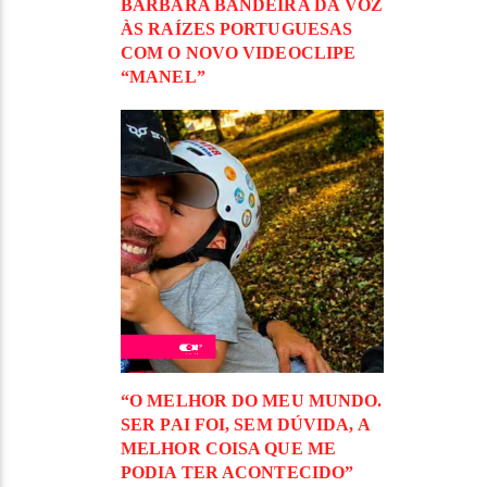
BÁRBARA BANDEIRA DÁ VOZ
ÀS RAÍZES PORTUGUESAS
COM O NOVO VIDEOCLIPE
“MANEL”
“O MELHOR DO MEU MUNDO.
SER PAI FOI, SEM DÚVIDA, A
MELHOR COISA QUE ME
PODIA TER ACONTECIDO”