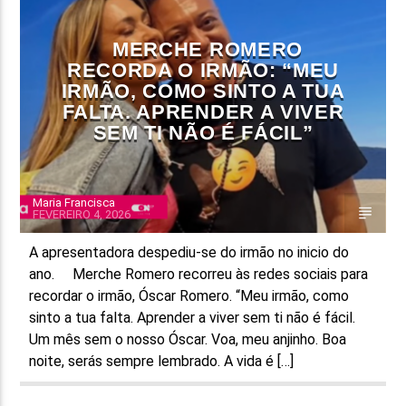
FAIXA ATUAL
MERCHE ROMERO
TÍTULO
RECORDA O IRMÃO: “MEU
ARTISTA
IRMÃO, COMO SINTO A TUA
FALTA. APRENDER A VIVER
SEM TI NÃO É FÁCIL”
Maria Francisca
FEVEREIRO 4, 2026
ON FM
A apresentadora despediu-se do irmão no inicio do
ano. Merche Romero recorreu às redes sociais para
recordar o irmão, Óscar Romero. “Meu irmão, como
sinto a tua falta. Aprender a viver sem ti não é fácil.
Um mês sem o nosso Óscar. Voa, meu anjinho. Boa
noite, serás sempre lembrado. A vida é […]