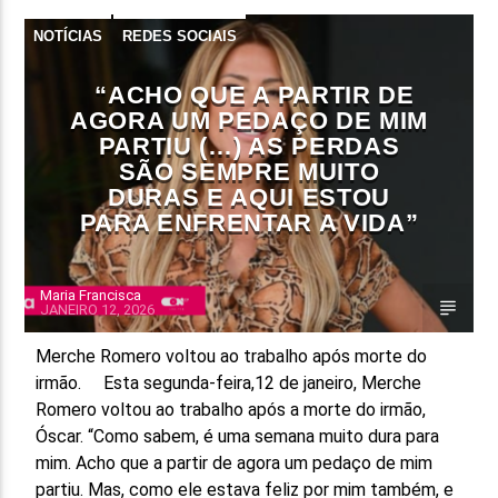
NOTÍCIAS
REDES SOCIAIS
“ACHO QUE A PARTIR DE
AGORA UM PEDAÇO DE MIM
PARTIU (…) AS PERDAS
SÃO SEMPRE MUITO
DURAS E AQUI ESTOU
PARA ENFRENTAR A VIDA”
Maria Francisca
JANEIRO 12, 2026
Merche Romero voltou ao trabalho após morte do
irmão. Esta segunda-feira,12 de janeiro, Merche
Romero voltou ao trabalho após a morte do irmão,
Óscar. “Como sabem, é uma semana muito dura para
mim. Acho que a partir de agora um pedaço de mim
partiu. Mas, como ele estava feliz por mim também, e