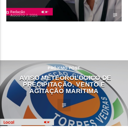
Redação
AGOSTO 7, 2026
CONTINUE LENDO
PRÓXIMO POST
AVISO METEOROLÓGICO DE
PRECIPITAÇÃO, VENTO E
AGITAÇÃO MARÍTIMA