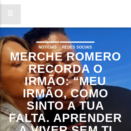
NOTÍCIAS
REDES SOCIAIS
MERCHE ROMERO
ON FM
LIGA-TE
RECORDA O
IRMÃO: “MEU
IRMÃO, COMO
SINTO A TUA
FALTA. APRENDER
A VIVER SEM TI