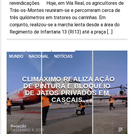
reivindicações. Hoje, em Vila Real, os agricultores de
Trás-os-Montes reuniram-se e percorreram cerca de
três quilómetros em tratores ou carrinhas. Em
conjunto, realizou-se a marcha lenta desde a área do
Regimento de Infantaria 13 (RI13) até a praça […]
MUNDO
NACIONAL
NOTÍCIAS
CLIMÁXIMO REALIZA AÇÃO
DE PINTURA E BLOQUEIO
DE JATOS PRIVADOS EM
CASCAIS
Redação
DEZEMBRO 6, 2023