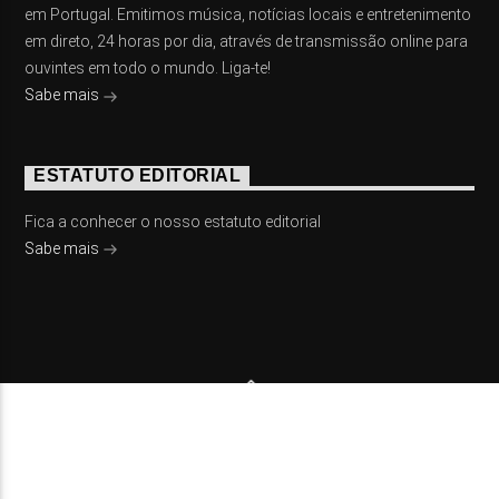
em Portugal. Emitimos música, notícias locais e entretenimento
em direto, 24 horas por dia, através de transmissão online para
ouvintes em todo o mundo. Liga-te!
Sabe mais
ESTATUTO EDITORIAL
Fica a conhecer o nosso estatuto editorial
Sabe mais
© 2023 On Fm, Todos os direitos reservados. Por
Slingshot
NOTÍCIAS
EVENTOS
VÍDEOS