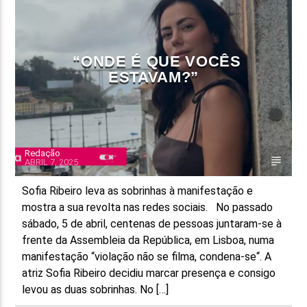
FAIXA ATUAL
TÍTULO
“ONDE É QUE VOCÊS
ARTISTA
ESTAVAM?”
Redação
ABRIL 7, 2025
ON FM
Sofia Ribeiro leva as sobrinhas à manifestação e
mostra a sua revolta nas redes sociais. No passado
sábado, 5 de abril, centenas de pessoas juntaram-se à
frente da Assembleia da República, em Lisboa, numa
manifestação “violação não se filma, condena-se“. A
atriz Sofia Ribeiro decidiu marcar presença e consigo
levou as duas sobrinhas. No […]