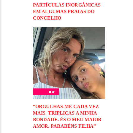
PARTÍCULAS INORGÂNICAS
EM ALGUMAS PRAIAS DO
CONCELHO
“ORGULHAS-ME CADA VEZ
MAIS. TRIPLICAS A MINHA
BONDADE. ÉS O MEU MAIOR
AMOR. PARABÉNS FILHA”