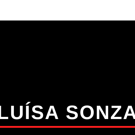
S
VÍDEOS
TORRES VEDRAS
CONT
ATUAL
ULO
TA
LUÍSA SONZ