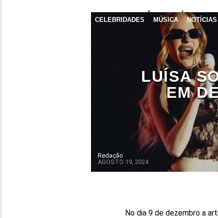
CELEBRIDADES
MÚSICA
NOTÍCIAS
LUÍSA S
EM D
Redação
AGOSTO 19, 2024
No dia 9 de dezembro a arti