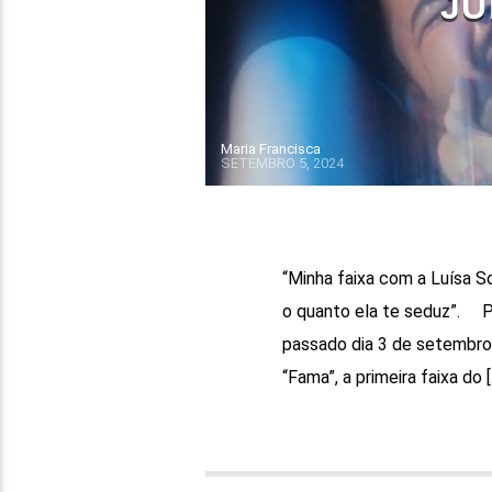
JU
Maria Francisca
SETEMBRO 5, 2024
“Minha faixa com a Luísa S
o quanto ela te seduz”. 
passado dia 3 de setembro 
“Fama”, a primeira faixa do [