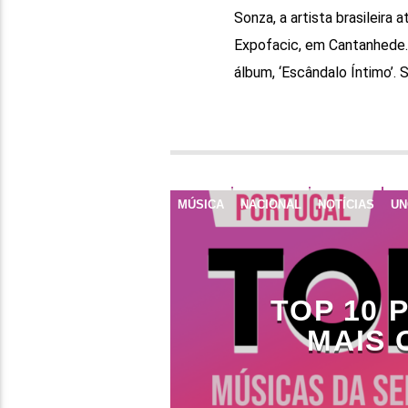
Sonza, a artista brasileira 
Expofacic, em Cantanhede.
álbum, ‘Escândalo Íntimo’.
MÚSICA
NACIONAL
NOTÍCIAS
UN
TOP 10 
MAIS 