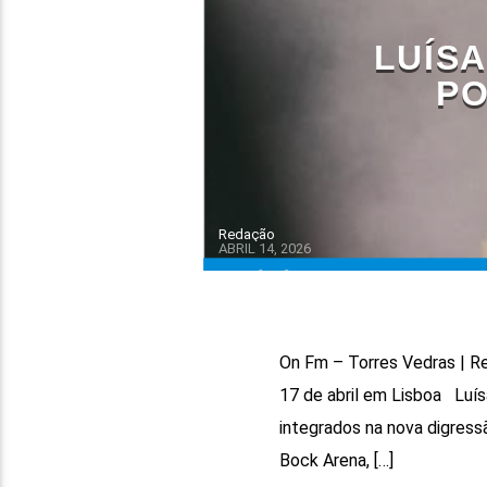
LUÍS
PO
Redação
ABRIL 14, 2026
On Fm – Torres Vedras | Reg
17 de abril em Lisboa Luí
integrados na nova digressã
Bock Arena, […]