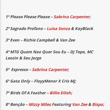
1º Please Please Please –
Sabrina Carpenter
;
2º Sagrado Profano –
Luisa Sonza
& KayBlack
3º Even –
Richie Campbell & Van Zee
4º MTG Quem Nao Quer Sou Eu –
DJ Topo, MC
Leozin & Seu Jorge
5º Espresso –
Sabrina Carpenter
;
6º Gata Only –
FloyyMenor X Cris Mj;
7º Birds Of A Feather –
Billie Eilish
;
8º Benção –
Mizzy Miles
Featuring
Van Zee
&
Bispo
;