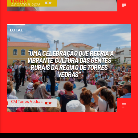
Redação
AGOSTO 8, 2026
LOCAL
“UMA CELEBRAÇÃO QUE RECRIA A
VIBRANTE CULTURA DAS GENTES
RURAIS DA REGIÃO DE TORRES
VEDRAS”
CM Torres Vedras
AGOSTO 8, 2026