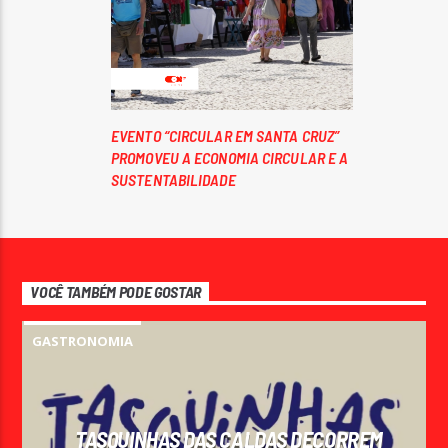
EVENTO “CIRCULAR EM SANTA CRUZ”
PROMOVEU A ECONOMIA CIRCULAR E A
SUSTENTABILIDADE
VOCÊ TAMBÉM PODE GOSTAR
GASTRONOMIA
TASQUINHAS DAS CALDAS DECORREM