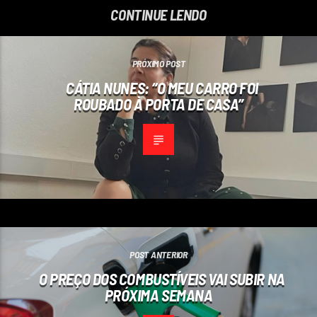
CONTINUE LENDO
PRÓXIMO POST
CÁTIA NUNES: “O MEU CARRO FOI
ROUBADO À PORTA DE CASA”
POST ANTERIOR
O PREÇO DOS COMBUSTÍVEIS VAI SUBIR NA
PRÓXIMA SEMANA