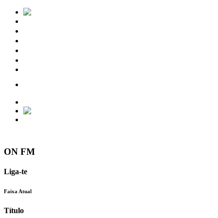
Notícias
Eventos
Vídeos
Torres Vedras
Contactos
ON FM
Liga-te
Faixa Atual
Título