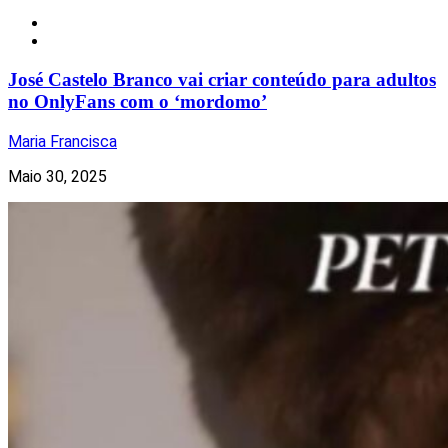
Notícias
Redes Sociais
José Castelo Branco vai criar conteúdo para adultos
no OnlyFans com o ‘mordomo’
Maria Francisca
Maio 30, 2025