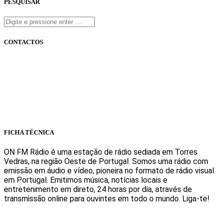
PESQUISAR
CONTACTOS
onfm.pt
261 322 318
geral@onfm.pt
Rua Ana Maria Bastos, Bloco 1, Lojas 7 e 8 - Torres Vedras
FICHA TÉCNICA
ON FM Rádio é uma estação de rádio sediada em Torres
Vedras, na região Oeste de Portugal. Somos uma rádio com
emissão em áudio e vídeo, pioneira no formato de rádio visual
em Portugal. Emitimos música, notícias locais e
entretenimento em direto, 24 horas por dia, através de
transmissão online para ouvintes em todo o mundo. Liga-te!
Sabe mais