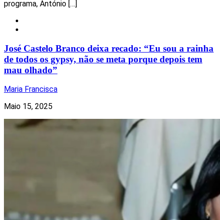
programa, António […]
Notícias
Redes Sociais
José Castelo Branco deixa recado: “Eu sou a rainha
de todos os gypsy, não se meta porque depois tem
mau olhado”
Maria Francisca
Maio 15, 2025