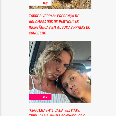
TORRES VEDRAS: PRESENÇA DE
AGLOMERADOS DE PARTÍCULAS
INORGÂNICAS EM ALGUMAS PRAIAS DO
CONCELHO
“ORGULHAS-ME CADA VEZ MAIS.
TRIPLICAS A MINHA BONDADE. ÉS O