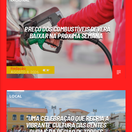
PREÇO DOS COMBUSTÍVEIS DEVERÁ
BAIXAR NA PRÓXIMA SEMANA
Redação
AGOSTO 8, 2026
LOCAL
“UMA CELEBRAÇÃO QUE RECRIA A
VIBRANTE CULTURA DAS GENTES
RURAIS DA REGIÃO DE TORRES