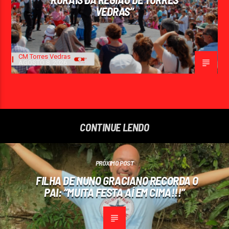
VEDRAS”
CM Torres Vedras
AGOSTO 8, 2026
CONTINUE LENDO
PRÓXIMO POST
FILHA DE NUNO GRACIANO RECORDA O
PAI: “MUITA FESTA AÍ EM CIMA!!!”