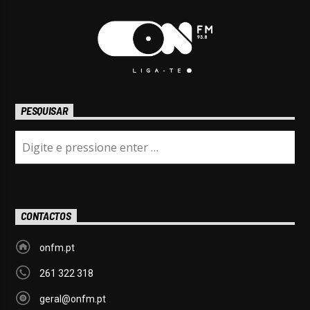
PESQUISAR
CONTACTOS
onfm.pt
261 322 318
geral@onfm.pt