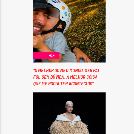
“O MELHOR DO MEU MUNDO. SER PAI
FOI, SEM DÚVIDA, A MELHOR COISA
QUE ME PODIA TER ACONTECIDO”