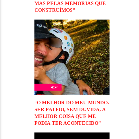
MAS PELAS MEMÓRIAS QUE
CONSTRUÍMOS”
“O MELHOR DO MEU MUNDO.
SER PAI FOI, SEM DÚVIDA, A
MELHOR COISA QUE ME
PODIA TER ACONTECIDO”