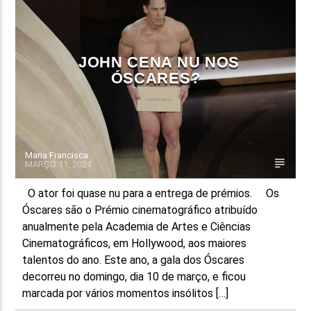
FAIXA ATUAL
TÍTULO
JOHN CENA NU NOS
ARTISTA
ÓSCARES?
Maria Francisca
MARÇO 11, 2024
ON FM
O ator foi quase nu para a entrega de prémios. Os
Óscares são o Prémio cinematográfico atribuído
anualmente pela Academia de Artes e Ciências
Cinematográficos, em Hollywood, aos maiores
talentos do ano. Este ano, a gala dos Óscares
decorreu no domingo, dia 10 de março, e ficou
marcada por vários momentos insólitos […]