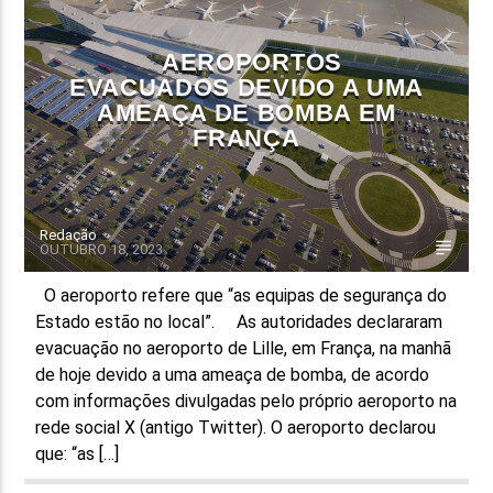
AEROPORTOS
EVACUADOS DEVIDO A UMA
AMEAÇA DE BOMBA EM
FRANÇA
Redação
OUTUBRO 18, 2023
O aeroporto refere que “as equipas de segurança do
Estado estão no local”. As autoridades declararam
evacuação no aeroporto de Lille, em França, na manhã
de hoje devido a uma ameaça de bomba, de acordo
com informações divulgadas pelo próprio aeroporto na
rede social X (antigo Twitter). O aeroporto declarou
que: “as […]