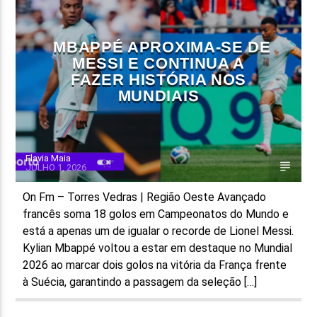
FAIXA ATUAL
MBAPPÉ APROXIMA-SE DE
TÍTULO
MESSI E CONTINUA A
ARTISTA
FAZER HISTÓRIA NOS
MUNDIAIS
Flavia Maia
JULHO 1, 2026
ON FM
On Fm – Torres Vedras | Região Oeste Avançado
francês soma 18 golos em Campeonatos do Mundo e
está a apenas um de igualar o recorde de Lionel Messi.
Kylian Mbappé voltou a estar em destaque no Mundial
2026 ao marcar dois golos na vitória da França frente
à Suécia, garantindo a passagem da seleção […]