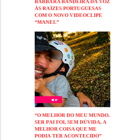
BÁRBARA BANDEIRA DÁ VOZ
ÀS RAÍZES PORTUGUESAS
COM O NOVO VIDEOCLIPE
“MANEL”
“O MELHOR DO MEU MUNDO.
SER PAI FOI, SEM DÚVIDA, A
MELHOR COISA QUE ME
PODIA TER ACONTECIDO”