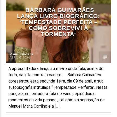
UNCATEGORIZED
BÁRBARA GUIMARÃES
LANÇA LIVRO BIOGRÁFICO:
‘TEMPESTADE PERFEITA –
COMO SOBREVIVI À
TORMENTA‘
Maria Francisca
ABRIL 9, 2024
A apresentadora lançou um livro onde fala, acima de
tudo, da luta contra o cancro. Bárbara Guimarães
apresentou esta segunda-feira, dia 09 de abril, a sua
autobiografia intitulada “Tempestade Perfeita”. Nesta
obra, a apresentadora fala de vários episódios e
momentos da vida pessoal, tal como a separação de
Manuel Maria Carrilho e a […]