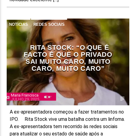
NOTÍCIAS
REDES SOCIAIS
RITA STOCK: “O QUE É
FACTO É QUE O PRIVADO
SAI MUITO CARO, MUITO
CARO, MUITO CARO”
Maria Francisca
JULHO 29, 2025
A ex-apresentadora começou a fazer tratamentos no
IPO. Rita Stock vive uma batalha contra um linfoma.
A ex-apresentadora tem recorrido às redes sociais
para atualizar o seu estado de saúde após a