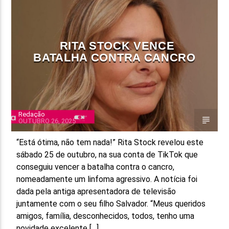
FAIXA ATUAL
TÍTULO
RITA STOCK VENCE
ARTISTA
BATALHA CONTRA CANCRO
Redação
OUTUBRO 26, 2025
ON FM
“Está ótima, não tem nada!” Rita Stock revelou este
sábado 25 de outubro, na sua conta de TikTok que
conseguiu vencer a batalha contra o cancro,
nomeadamente um linfoma agressivo. A notícia foi
dada pela antiga apresentadora de televisão
juntamente com o seu filho Salvador. “Meus queridos
amigos, família, desconhecidos, todos, tenho uma
novidade excelente […]