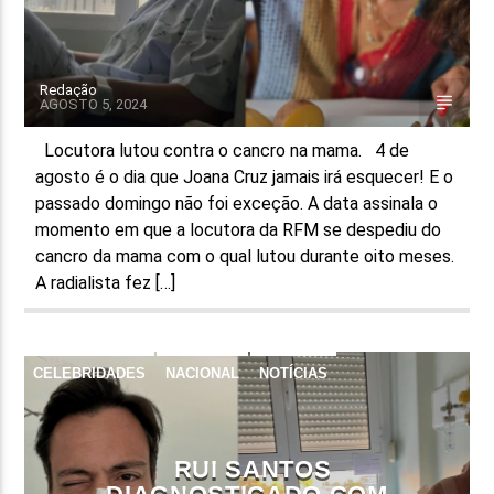
Redação
AGOSTO 5, 2024
Locutora lutou contra o cancro na mama. 4 de
agosto é o dia que Joana Cruz jamais irá esquecer! E o
passado domingo não foi exceção. A data assinala o
momento em que a locutora da RFM se despediu do
cancro da mama com o qual lutou durante oito meses.
A radialista fez […]
CELEBRIDADES
NACIONAL
NOTÍCIAS
REDES SOCIAIS
SAÚDE
RUI SANTOS