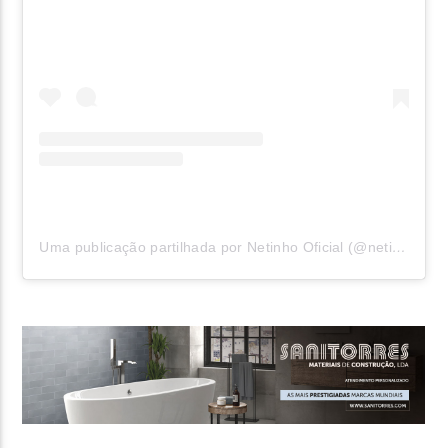
Uma publicação partilhada por Netinho Oficial (@netinhooficialbrasileiro)