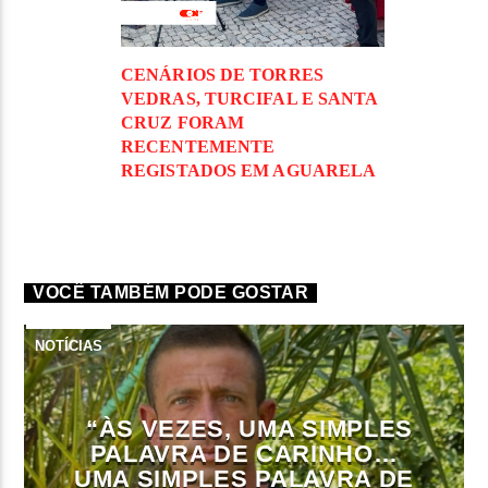
CENÁRIOS DE TORRES
VEDRAS, TURCIFAL E SANTA
CRUZ FORAM
RECENTEMENTE
REGISTADOS EM AGUARELA
VOCÊ TAMBÉM PODE GOSTAR
NOTÍCIAS
“ÀS VEZES, UMA SIMPLES
PALAVRA DE CARINHO…
UMA SIMPLES PALAVRA DE