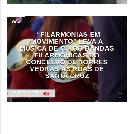
LOCAL
“FILARMONIAS EM
MOVIMENTO” LEVA A
MÚSICA DE CINCO BANDAS
FILARMÓNICAS DO
CONCELHO DE TORRES
VEDRAS ÀS RUAS DE
SANTA CRUZ
CM Torres Vedras
AGOSTO 7, 2026
CONTINUE LENDO