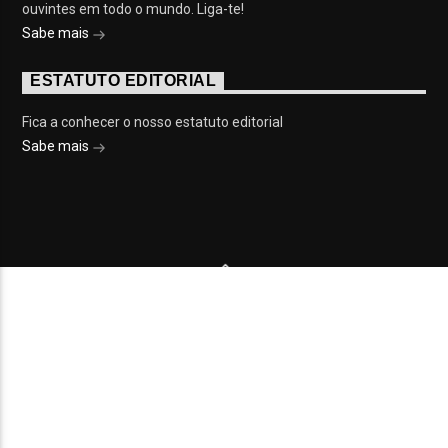
ouvintes em todo o mundo. Liga-te!
Sabe mais
ESTATUTO EDITORIAL
Fica a conhecer o nosso estatuto editorial
Sabe mais
© 2023 On Fm, Todos os direitos reservados. Por
Slingshot
NOTÍCIAS
EVENTOS
VÍDEOS
CONTACTOS