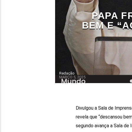
PAPA F
BEM E “
Redação
MARÇO 5, 2025
Divulgou a Sala de Imprens
revela que “descansou bem
segundo avança a Sala de 