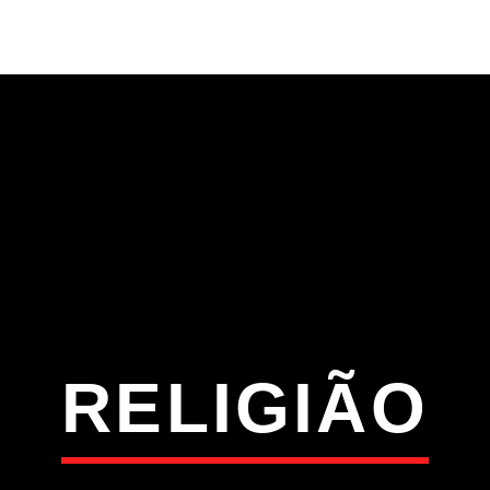
S
VÍDEOS
TORRES VEDRAS
CONT
ATUAL
ULO
TA
RELIGIÃO