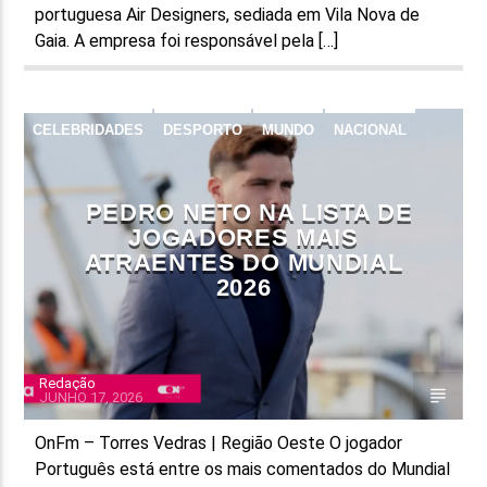
portuguesa Air Designers, sediada em Vila Nova de
Gaia. A empresa foi responsável pela […]
CELEBRIDADES
DESPORTO
MUNDO
NACIONAL
NOTÍCIAS
PEDRO NETO NA LISTA DE
JOGADORES MAIS
ATRAENTES DO MUNDIAL
2026
Redação
JUNHO 17, 2026
OnFm – Torres Vedras | Região Oeste O jogador
Português está entre os mais comentados do Mundial