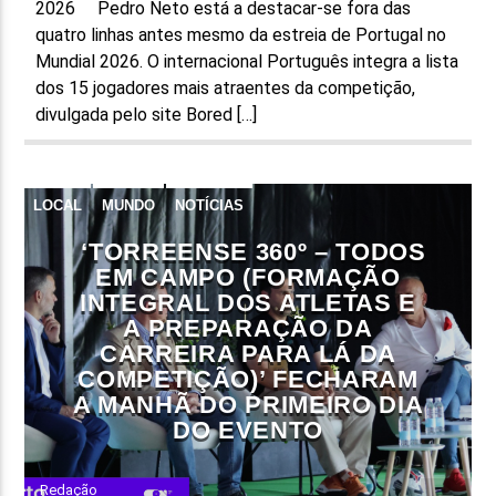
2026 Pedro Neto está a destacar-se fora das
quatro linhas antes mesmo da estreia de Portugal no
Mundial 2026. O internacional Português integra a lista
dos 15 jogadores mais atraentes da competição,
divulgada pelo site Bored […]
LOCAL
MUNDO
NOTÍCIAS
‘TORREENSE 360º – TODOS
EM CAMPO (FORMAÇÃO
INTEGRAL DOS ATLETAS E
A PREPARAÇÃO DA
CARREIRA PARA LÁ DA
COMPETIÇÃO)’ FECHARAM
A MANHÃ DO PRIMEIRO DIA
DO EVENTO
Redação