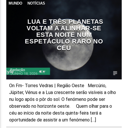
MUNDO
NOTÍCIAS
FAIXA ATUAL
TÍTULO
LUA E TRÊS PLANETAS
ARTISTA
VOLTAM A ALINHAR-SE
ESTA NOITE NUM
ESPETÁCULO RARO NO
CÉU
Redação
ON FM
JUNHO 18, 2026
On Fm- Torres Vedras | Região Oeste Mercúrio,
Júpiter, Vénus e a Lua crescente serão visíveis a olho
nu logo após o pôr do sol. O fenómeno pode ser
observado no horizonte oeste. Quem olhar para o
céu ao início da noite desta quinta-feira terá a
oportunidade de assistir a um fenómeno […]