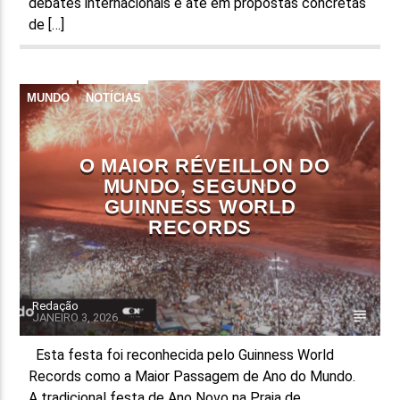
debates internacionais e até em propostas concretas
de […]
MUNDO
NOTÍCIAS
O MAIOR RÉVEILLON DO
MUNDO, SEGUNDO
GUINNESS WORLD
RECORDS
Redação
JANEIRO 3, 2026
Esta festa foi reconhecida pelo Guinness World
Records como a Maior Passagem de Ano do Mundo.
A tradicional festa de Ano Novo na Praia de