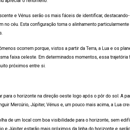
u apreciar o fenómeno.
escente e Vénus serão os mais fáceis de identificar, destacando
 no céu. Esta configuração torna o alinhamento particularmente
s.
menos ocorrem porque, vistos a partir da Terra, a Lua e os plan
sma faixa celeste. Em determinados momentos, essa trajetória
ito próximos entre si.
r para o horizonte na direção oeste logo após o pôr do sol. A par
inguir Mercúrio, Júpiter, Vénus e, um pouco mais acima, a Lua cre
a de um local com boa visibilidade para o horizonte, sem edifí
o e Júpiter estarão mais próximos da linha do horizonte e serão