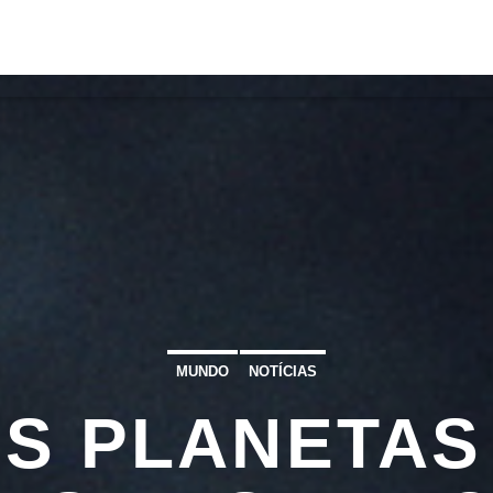
S
VÍDEOS
TORRES VEDRAS
CONT
ATUAL
ULO
TA
MUNDO
NOTÍCIAS
ÊS PLANETAS