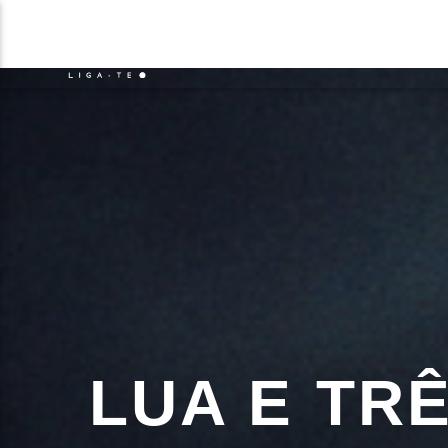
NOTÍCIAS
EVENTO
FAIXA 
ON FM
TÍT
LIGA-TE
ARTIS
LUA E TR