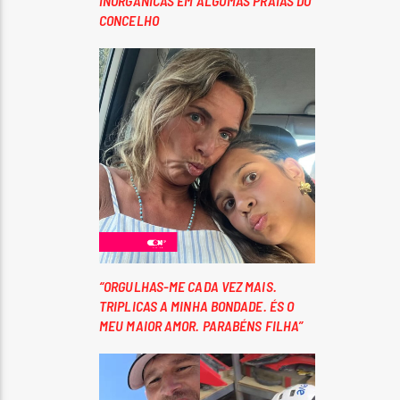
INORGÂNICAS EM ALGUMAS PRAIAS DO
CONCELHO
“ORGULHAS-ME CADA VEZ MAIS.
TRIPLICAS A MINHA BONDADE. ÉS O
MEU MAIOR AMOR. PARABÉNS FILHA”