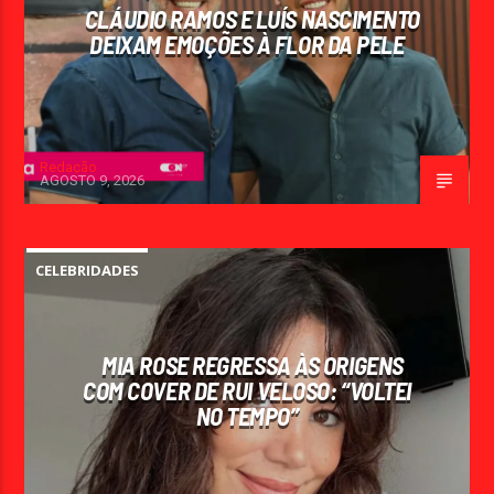
CLÁUDIO RAMOS E LUÍS NASCIMENTO
DEIXAM EMOÇÕES À FLOR DA PELE
Redação
AGOSTO 9, 2026
CELEBRIDADES
MIA ROSE REGRESSA ÀS ORIGENS
COM COVER DE RUI VELOSO: “VOLTEI
NO TEMPO”