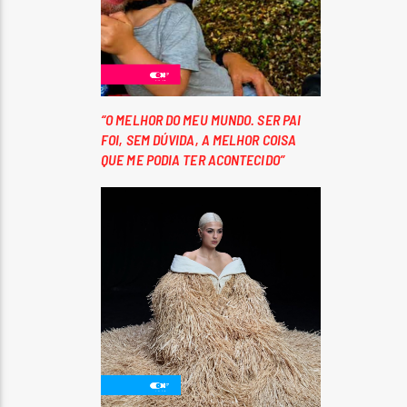
“O MELHOR DO MEU MUNDO. SER PAI
FOI, SEM DÚVIDA, A MELHOR COISA
QUE ME PODIA TER ACONTECIDO”