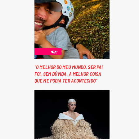
“O MELHOR DO MEU MUNDO. SER PAI
FOI, SEM DÚVIDA, A MELHOR COISA
QUE ME PODIA TER ACONTECIDO”