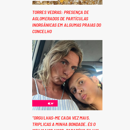
TORRES VEDRAS: PRESENÇA DE
AGLOMERADOS DE PARTÍCULAS
INORGÂNICAS EM ALGUMAS PRAIAS DO
CONCELHO
“ORGULHAS-ME CADA VEZ MAIS.
TRIPLICAS A MINHA BONDADE. ÉS O