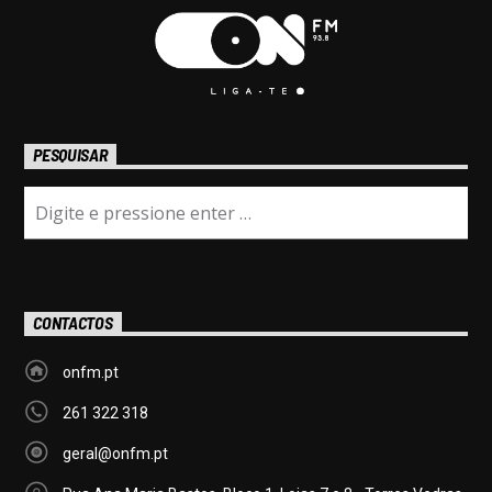
PESQUISAR
CONTACTOS
onfm.pt
261 322 318
geral@onfm.pt