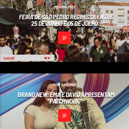
PRÓXIMO POST
FEIRA DE SÃO PEDRO REGRESSA ENTRE
25 DE JUNHO E 05 DE JULHO
POST ANTERIOR
BRAND NEW: EMA E DAVID APRESENTAM
“PATCHWORK”