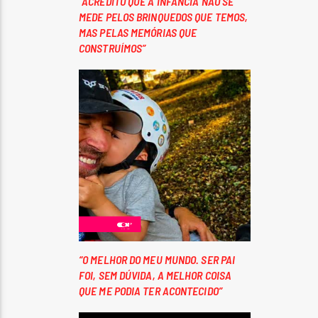
“ACREDITO QUE A INFÂNCIA NÃO SE
MEDE PELOS BRINQUEDOS QUE TEMOS,
MAS PELAS MEMÓRIAS QUE
CONSTRUÍMOS”
“O MELHOR DO MEU MUNDO. SER PAI
FOI, SEM DÚVIDA, A MELHOR COISA
QUE ME PODIA TER ACONTECIDO”