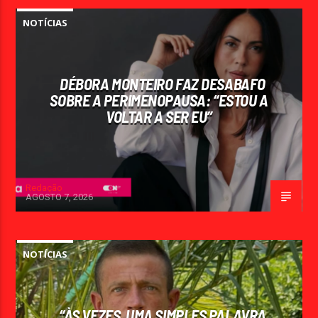
NOTÍCIAS
DÉBORA MONTEIRO FAZ DESABAFO
SOBRE A PERIMENOPAUSA: “ESTOU A
VOLTAR A SER EU”
Redação
AGOSTO 7, 2026
NOTÍCIAS
“ÀS VEZES, UMA SIMPLES PALAVRA