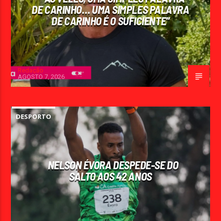
DE CARINHO… UMA SIMPLES PALAVRA
DE CARINHO É O SUFICIENTE”
Redação
AGOSTO 7, 2026
DESPORTO
NELSON ÉVORA DESPEDE-SE DO
SALTO AOS 42 ANOS