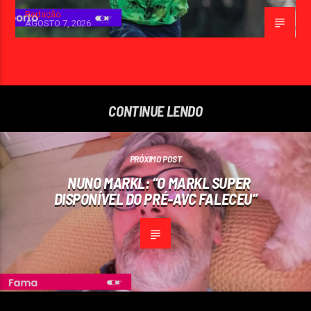
Redação
AGOSTO 7, 2026
CONTINUE LENDO
PRÓXIMO POST
NUNO MARKL: “O MARKL SUPER
DISPONÍVEL DO PRÉ-AVC FALECEU”