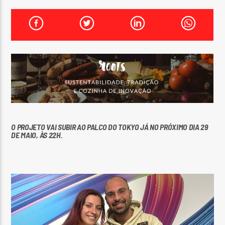
FAIXA ATUAL
TÍTULO
ARTISTA
ON FM
O PROJETO VAI SUBIR AO PALCO DO TOKYO JÁ NO PRÓXIMO DIA 29
DE MAIO, ÀS 22H.