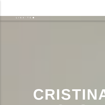
NOTÍCIAS
EVENTO
FAIXA 
ON FM
TÍT
LIGA-TE
ARTIS
CRISTIN