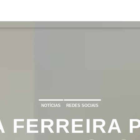
S
VÍDEOS
TORRES VEDRAS
CONT
ATUAL
ULO
TA
NOTÍCIAS
REDES SOCIAIS
A FERREIRA 