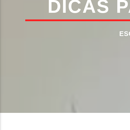
DICAS 
ES