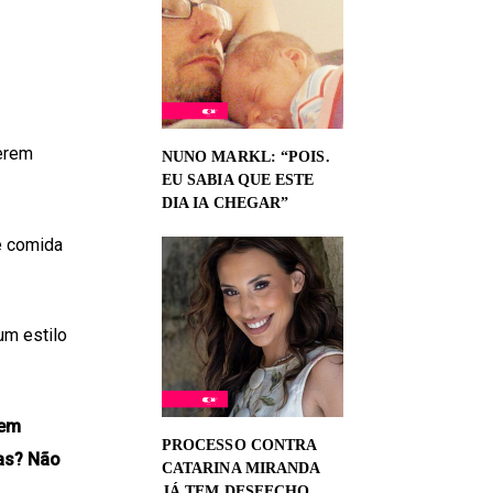
serem
NUNO MARKL: “POIS.
EU SABIA QUE ESTE
DIA IA CHEGAR”
de comida
um estilo
jem
PROCESSO CONTRA
as? Não
CATARINA MIRANDA
JÁ TEM DESFECHO