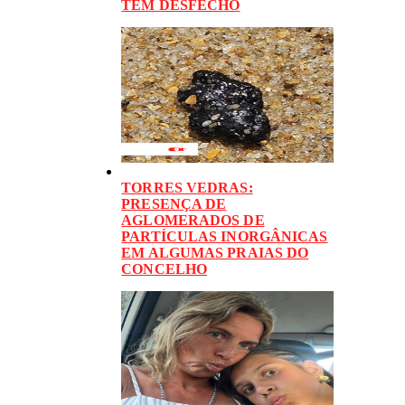
TEM DESFECHO
TORRES VEDRAS:
PRESENÇA DE
AGLOMERADOS DE
PARTÍCULAS INORGÂNICAS
EM ALGUMAS PRAIAS DO
CONCELHO