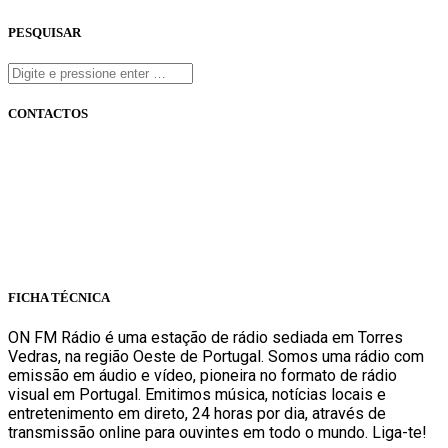
PESQUISAR
CONTACTOS
onfm.pt
261 322 318
geral@onfm.pt
Rua Ana Maria Bastos, Bloco 1, Lojas 7 e 8 - Torres Vedras
FICHA TÉCNICA
ON FM Rádio é uma estação de rádio sediada em Torres
Vedras, na região Oeste de Portugal. Somos uma rádio com
emissão em áudio e vídeo, pioneira no formato de rádio
visual em Portugal. Emitimos música, notícias locais e
entretenimento em direto, 24 horas por dia, através de
transmissão online para ouvintes em todo o mundo. Liga-te!