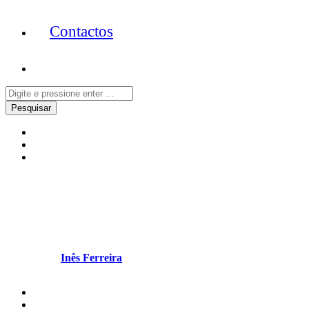
Contactos
Celebridades
Desporto
Notícias
Cristiano Ronaldo surpreende
os fãs. “Tens mesmo 40 anos?”
Escrito por
Inês Ferreira
em Dezembro 19, 2025