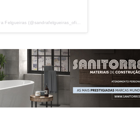
Uma publicação partilhada por Sandra Felgueiras (@sandrafelgueiras_oficial)