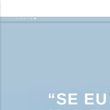
NOTÍCIAS
EVENTO
FAIXA 
ON FM
TÍT
LIGA-TE
ARTIS
“SE EU