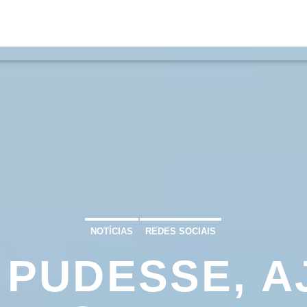
S
VÍDEOS
TORRES VEDRAS
CONT
ATUAL
ULO
TA
NOTÍCIAS
REDES SOCIAIS
 PUDESSE, 