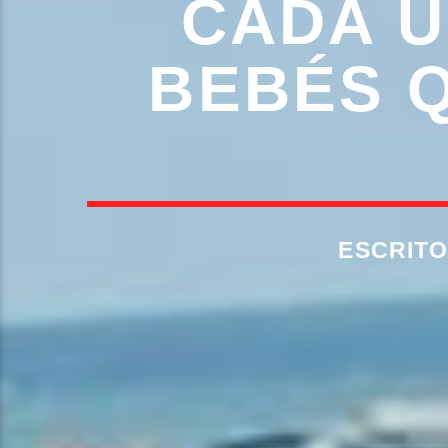
CADA U
BEBÉS Q
ESCRIT