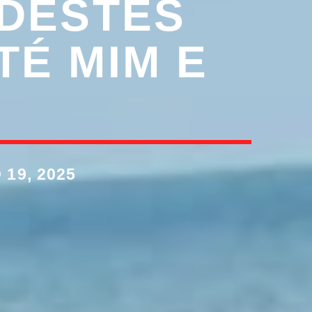
 DESTES
TÉ MIM E
”
19, 2025