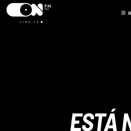
N
FAIXA ATU
ON FM
TÍTUL
LIGA-TE
ARTISTA
ESTÁ 