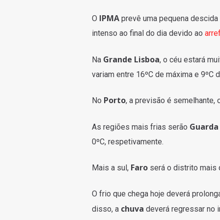
IPMA
O
prevê uma pequena descida d
intenso ao final do dia devido ao
arre
Grande Lisboa
Na
, o céu estará mu
variam entre 16ºC de máxima e 9ºC d
Porto
No
, a previsão é semelhante,
Guard
As regiões mais frias serão
0ºC, respetivamente.
Faro
Mais a sul,
será o distrito mais
O frio que chega hoje deverá prolon
chuva
disso, a
deverá regressar no i