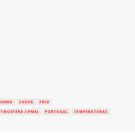
TURNO
CHUVA
FRIO
ATMOSFERA (IPMA)
PORTUGAL
TEMPERATURAS