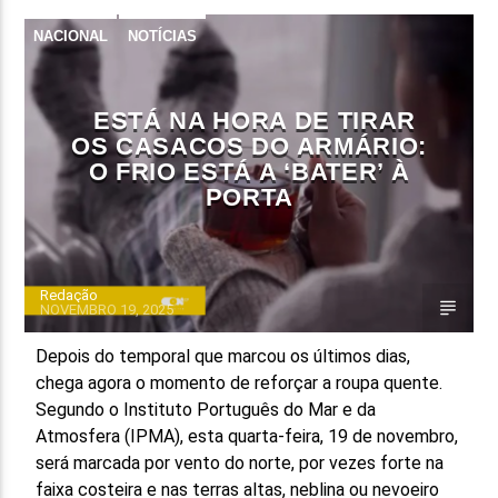
NACIONAL
NOTÍCIAS
FAIXA ATUAL
TÍTULO
ARTISTA
ESTÁ NA HORA DE TIRAR
OS CASACOS DO ARMÁRIO:
O FRIO ESTÁ A ‘BATER’ À
PORTA
ON FM
Redação
NOVEMBRO 19, 2025
Depois do temporal que marcou os últimos dias,
chega agora o momento de reforçar a roupa quente.
Segundo o Instituto Português do Mar e da
Atmosfera (IPMA), esta quarta-feira, 19 de novembro,
será marcada por vento do norte, por vezes forte na
faixa costeira e nas terras altas, neblina ou nevoeiro