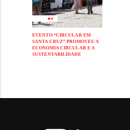
EVENTO “CIRCULAR EM
SANTA CRUZ” PROMOVEU A
ECONOMIA CIRCULAR E A
SUSTENTABILIDADE