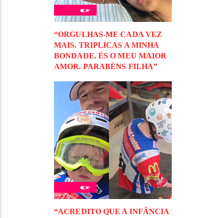
“ORGULHAS-ME CADA VEZ
MAIS. TRIPLICAS A MINHA
BONDADE. ÉS O MEU MAIOR
AMOR. PARABÉNS FILHA”
“ACREDITO QUE A INFÂNCIA