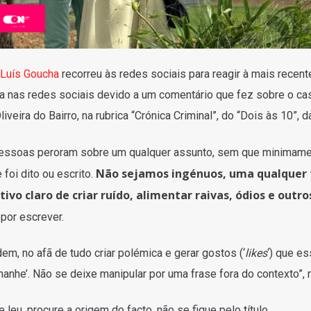
Luís Goucha
recorreu às redes sociais para reagir à mais recent
da nas redes sociais devido a um comentário que fez sobre o ca
eira do Bairro, na rubrica “Crónica Criminal”, do “Dois às 10”, d
s pessoas peroram sobre um qualquer assunto, sem que minimam
Não sejamos ingénuos, uma qualquer 
foi dito ou escrito.
ivo claro de criar ruído, alimentar raivas, ódios e outro
por escrever.
dem, no afã de tudo criar polémica e gerar gostos (‘
likes
‘) que es
anhe’. Não se deixe manipular por uma frase fora do contexto”, r
 leu, procure a origem do facto, não se fique pelo título