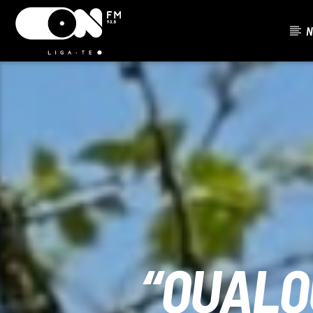
N
FAIXA ATU
ON FM
TÍTUL
LIGA-TE
ARTISTA
“QUALQ