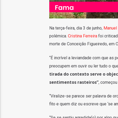
Na terça-feira, dia 3 de junho,
Manuel 
polémica.
Cristina Ferreira
foi critica
morte de Conceição Figueiredo, em Oliv
“É incrível a leviandade com que a
preocupem em ouvir ou ler tudo o que 
tirada do contexto serve o object
sentimentos rasteiros”
, começou 
“Viralize-se parece ser palavra de or
fito e quem diz ou escreve que ‘se am
“Se se sentiu agredida(o) por algo que