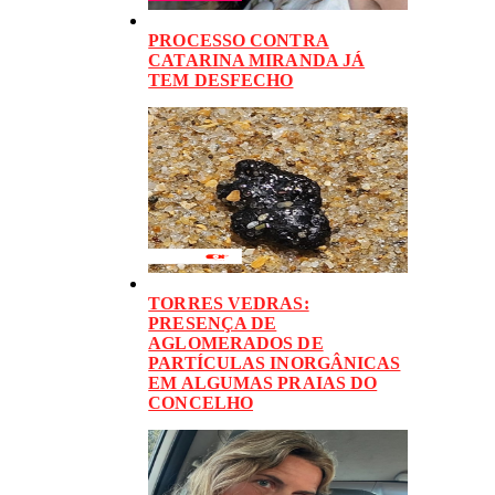
PROCESSO CONTRA
CATARINA MIRANDA JÁ
TEM DESFECHO
TORRES VEDRAS:
PRESENÇA DE
AGLOMERADOS DE
PARTÍCULAS INORGÂNICAS
EM ALGUMAS PRAIAS DO
CONCELHO