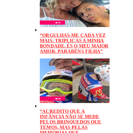
“ORGULHAS-ME CADA VEZ
MAIS. TRIPLICAS A MINHA
BONDADE. ÉS O MEU MAIOR
AMOR. PARABÉNS FILHA”
“ACREDITO QUE A
INFÂNCIA NÃO SE MEDE
PELOS BRINQUEDOS QUE
TEMOS, MAS PELAS
MEMÓRIAS QUE