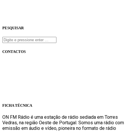
PESQUISAR
CONTACTOS
onfm.pt
261 322 318
geral@onfm.pt
Rua Ana Maria Bastos, Bloco 1, Lojas 7 e 8 - Torres Vedras
FICHA TÉCNICA
ON FM Rádio é uma estação de rádio sediada em Torres
Vedras, na região Oeste de Portugal. Somos uma rádio com
emissão em áudio e vídeo, pioneira no formato de rádio