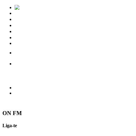
Notícias
Eventos
Vídeos
Torres Vedras
Contactos
ON FM
Liga-te