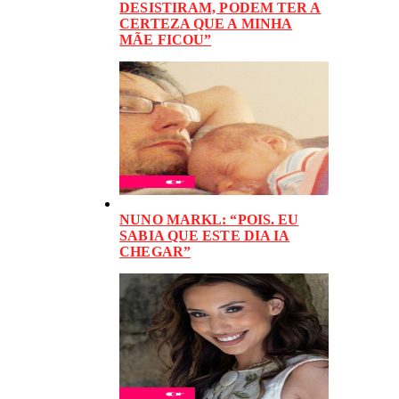
DESISTIRAM, PODEM TER A
CERTEZA QUE A MINHA
MÃE FICOU”
NUNO MARKL: “POIS. EU
SABIA QUE ESTE DIA IA
CHEGAR”