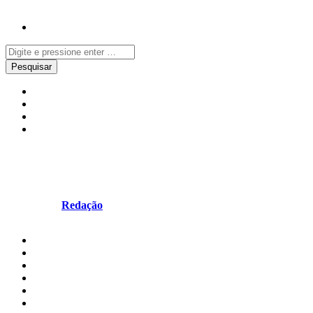
Mundo
Música
Notícias
Uncategorized
Áustria vence Eurovisão 2025
Escrito por
Redação
em Maio 18, 2025