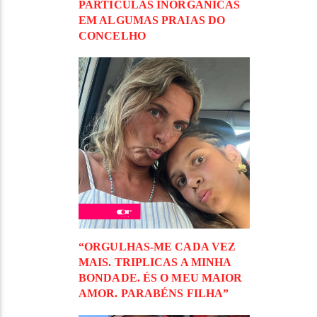
PARTÍCULAS INORGÂNICAS
EM ALGUMAS PRAIAS DO
CONCELHO
“ORGULHAS-ME CADA VEZ
MAIS. TRIPLICAS A MINHA
BONDADE. ÉS O MEU MAIOR
AMOR. PARABÉNS FILHA”