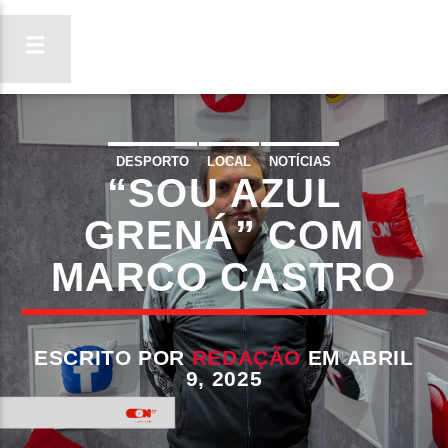
DESPORTO
LOCAL
NOTÍCIAS
“SOU AZUL
ON FM
LIGA-TE
GRENÁ” COM
MARCO CASTRO
ESCRITO POR
REDAÇÃO
EM ABRIL
9, 2025