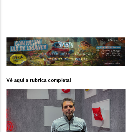
FAIXA ATUAL
TÍTULO
ARTISTA
ON FM
Vê aqui a rubrica completa!