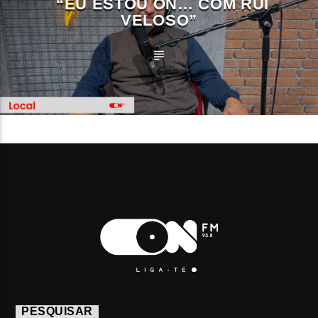
“EU ESTOU ON… COM RUI
VELOSO”
PESQUISAR