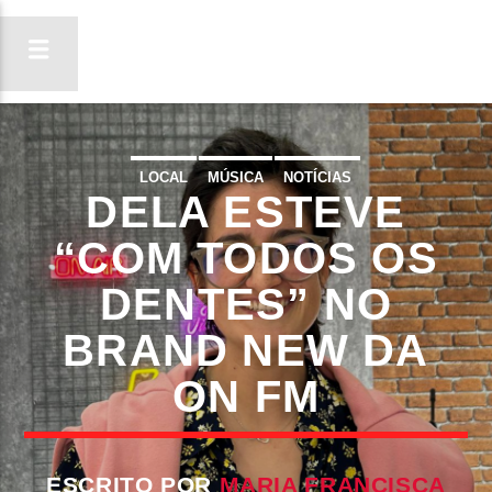
LOCAL
MÚSICA
NOTÍCIAS
DELA ESTEVE
ON FM
LIGA-TE
“COM TODOS OS
DENTES” NO
BRAND NEW DA
ON FM
ESCRITO POR
MARIA FRANCISCA