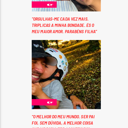
“ORGULHAS-ME CADA VEZ MAIS.
TRIPLICAS A MINHA BONDADE. ÉS O
MEU MAIOR AMOR. PARABÉNS FILHA”
“O MELHOR DO MEU MUNDO. SER PAI
FOI, SEM DÚVIDA, A MELHOR COISA