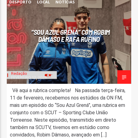
DESPORTO
LOCAL
NOTÍCIAS
“SOU AZUL GRENÁ” COM ROBIM
DÂMASO E RAFA RUFINO
Redação
FEVEREIRO 12, 2025
Vê aqui a rubrica completa! Na passada terça-feira,
11 de fevereiro, recebemos nos estúdios da ON FM,
mais um episódio do “Sou Azul Grená”, uma rubrica em
conjunto com o SCUT – Sporting Clube União
Torreense. Neste episódio, transmitido em direto
também na SCUTV, tivemos em estúdio como
convidados, Robim Dâmaso, avançado em […]