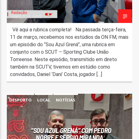
Redação
MARÇO 12, 2025
Vê aqui a rubrica completa! Na passada terça-feira,
11 de março, recebemos nos estúdios da ON FM, mais
um episódio do “Sou Azul Grená”, uma rubrica em
conjunto com o SCUT – Sporting Clube União
Torreense. Neste episódio, transmitido em direto
também na SCUTV, tivemos em estúdio como
convidados, Daniel ‘Dani’ Costa, jogador […]
DESPORTO
LOCAL
NOTÍCIAS
“SOU AZUL GRENÁ” COM PEDRO
NOBRE E SÉRGIO MIRANDA