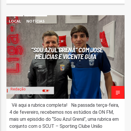
LOCAL
NOTÍCIAS
“SOU AZUL GRENÁ” COM JOSÉ
MELÍCIAS E VICENTE GUIA
Redação
FEVEREIRO 6, 2025
Vê aqui a rubrica completa! Na passada terça-feira,
4 de fevereiro, recebemos nos estúdios da ON FM,
mais um episódio do “Sou Azul Grená”, uma rubrica em
conjunto com o SCUT – Sporting Clube União