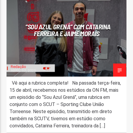
FAIXA ATUAL
TÍTULO
“SOU AZUL GRENÁ” COM CATARINA
ARTISTA
FERREIRA E JAIME MORAIS
Redação
ABRIL 17, 2025
ON FM
Vê aqui a rubrica completa! Na passada terça-feira,
15 de abril, recebemos nos estúdios da ON FM, mais
um episódio do “Sou Azul Grená”, uma rubrica em
conjunto com o SCUT – Sporting Clube União
Torreense. Neste episódio, transmitido em direto
também na SCUTV, tivemos em estúdio como
convidados, Catarina Ferreira, treinadora da […]