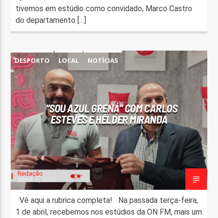
tivemos em estúdio como convidado, Marco Castro
do departamento […]
DESPORTO
LOCAL
NOTÍCIAS
“SOU AZUL GRENÁ” COM CARLOS
ESTEVES E HÉLDER MIRANDA
Redação
ABRIL 2, 2025
Vê aqui a rubrica completa! Na passada terça-feira,
1 de abril, recebemos nos estúdios da ON FM, mais um